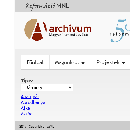
Főoldal
Magunkról
Projektek
Típus:
Abaújvár
Abrudbánya
Ajka
Aszód
2017. Copyright - MNL