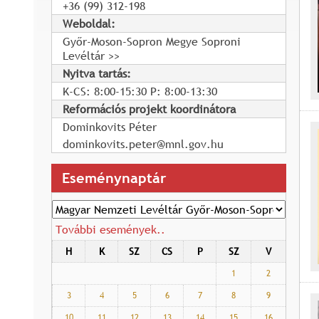
+36 (99) 312-198
Weboldal:
Győr-Moson-Sopron Megye Soproni
Levéltár
Nyitva tartás:
K-CS: 8:00-15:30 P: 8:00-13:30
Reformációs projekt koordinátora
Dominkovits Péter
dominkovits.peter@mnl.gov.hu
Eseménynaptár
További események..
H
K
SZ
CS
P
SZ
V
1
2
3
4
5
6
7
8
9
10
11
12
13
14
15
16