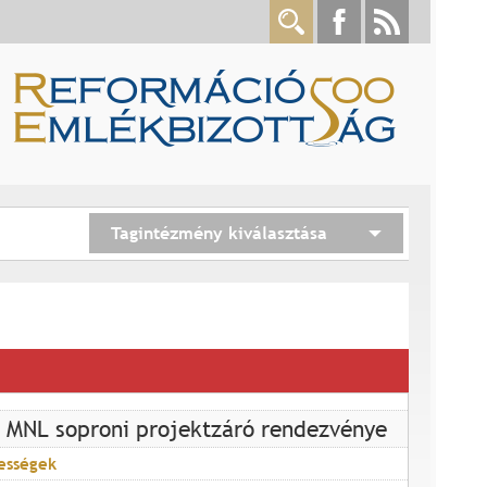
Tagintézmény kiválasztása
 MNL soproni projektzáró rendezvénye
ességek