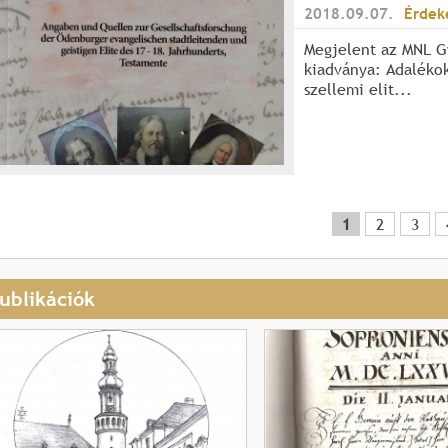
2018.09.07.
Érdek
Megjelent az MNL G
kiadványa: Adalékok
szellemi elit...
1
2
3
ublikációk