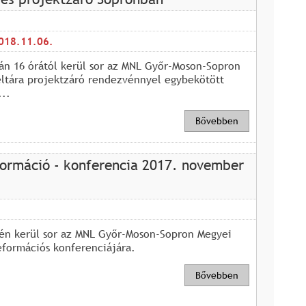
018.11.06.
án 16 órától kerül sor az MNL Győr-Moson-Sopron
ltára projektzáró rendezvénnyel egybekötött
..
Bővebben
formáció - konferencia 2017. november
én kerül sor az MNL Győr-Moson-Sopron Megyei
eformációs konferenciájára.
Bővebben