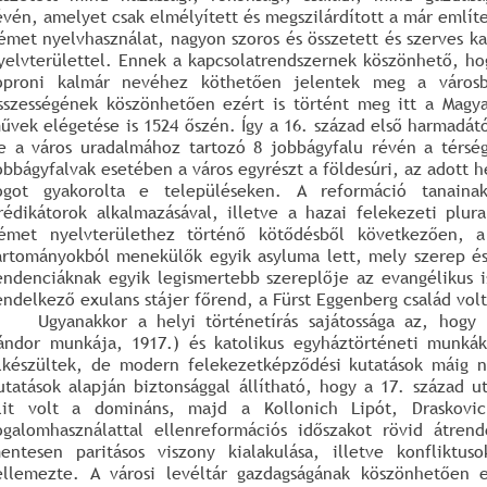
évén, amelyet csak elmélyített és megszilárdított a már említ
émet nyelvhasználat, nagyon szoros és összetett és szerves k
yelvterülettel. Ennek a kapcsolatrendszernek köszönhető, hog
oproni kalmár nevéhez köthetően jelentek meg a városb
sszességének köszönhetően ezért is történt meg itt a Magyar
űvek elégetése is 1524 őszén. Így a 16. század első harmadát
e a város uradalmához tartozó 8 jobbágyfalu révén a térség
obbágyfalvak esetében a város egyrészt a földesúri, az adott 
ogot gyakorolta e településeken. A reformáció tanaina
rédikátorok alkalmazásával, illetve a hazai felekezeti plura
émet nyelvterülethez történő kötődésből következően, a
artományokból menekülők egyik asyluma lett, mely szerep és
endenciáknak egyik legismertebb szereplője az evangélikus is
endelkező exulans stájer főrend, a Fürst Eggenberg család volt
Ugyanakkor a helyi történetírás sajátossága az, hogy
ándor munkája, 1917.) és katolikus egyháztörténeti munk
lkészültek, de modern felekezetképződési kutatások máig n
utatások alapján biztonsággal állítható, hogy a 17. század u
lit volt a domináns, majd a Kollonich Lipót, Draskovich
ogalomhasználattal ellenreformációs időszakot rövid átren
entesen paritásos viszony kialakulása, illetve konfliktu
ellemezte. A városi levéltár gazdagságának köszönhetően e