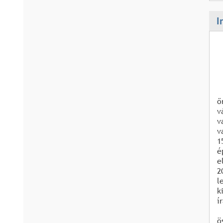
I
ő
v
v
v
1
é
e
2
l
k
í
ö