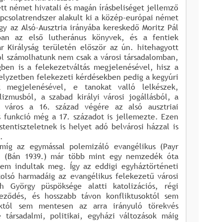
ett német hivatali és magán írásbeliséget jellemző
apcsolatrendszer alakult ki a közép-európai német
y az Alsó-Ausztria irányába kereskedő Moritz Pál
an az első lutheránus könyvek, és a fentiek
 Királyság területén először az ún. hitehagyott
ól számolhatunk nem csak a városi társadalomban,
ben is a felekezetváltás megjelenésével, hisz a
helyzetben felekezeti kérdésekben pedig a kegyúri
k megjelenésével, e tanokat valló lelkészek,
lizmusból, a szabad királyi városi jogállásból, a
 város a 16. század végére az alsó ausztriai
 funkció még a 17. századot is jellemezte. Ezen
tentiszteletnek is helyet adó belvárosi házzal is
.
 míg az egymással polemizáló evangélikus (Payr
ák (Bán 1939.) már több mint egy nemzedék óta
em indultak meg. Így az eddigi egyháztörténeti
tolsó harmadáig az evangélikus felekezetű városi
 György püspöksége alatti katolizációs, régi
deződés, és hosszabb távon konfliktusoktól sem
soktól sem mentesen az arra irányuló törekvés
 társadalmi, politikai, egyházi változások máig