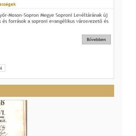
ességek
yőr-Moson-Sopron Megye Soproni Levéltárának új
 és források a soproni evangélikus városvezető és
Bővebben
4