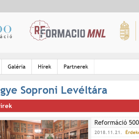
Jump to navigation
Galéria
Hírek
Partnerek
gye Soproni Levéltára
írek
Reformáció 500
2018.11.21.
Érdek