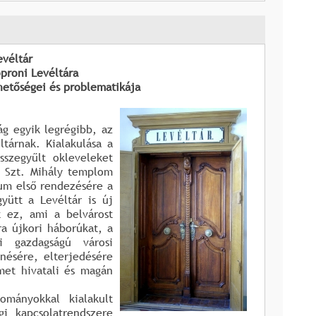
véltár
proni Levéltára
hetőségei és problematikája
ág egyik legrégibb, az
ltárnak. Kialakulása a
sszegyűlt okleveleket
a Szt. Mihály templom
vum első rendezésére a
yütt a Levéltár is új
t ez, ami a belvárost
ra újkori háborúkat, a
i gazdagságú városi
nésére, elterjedésére
met hivatali és magán
ományokkal kialakult
gi kapcsolatrendszere