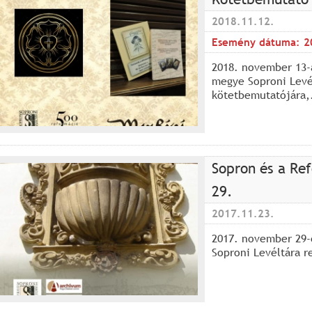
2018.11.12.
Esemény dátuma:
2
2018. november 13-
megye Soproni Levé
kötetbemutatójára,.
Sopron és a Re
29.
2017.11.23.
2017. november 29-
Soproni Levéltára r