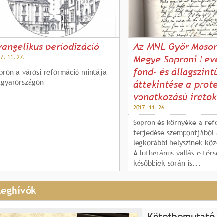
vangelikus periodizáció
Az MNL Győr-Moso
7. 11. 27.
Megye Soproni Lev
fond- és állagszint
pron a városi reformáció mintája
gyarországon
áttekintése a prot
vonatkozású iratok
2017. 11. 26.
Sopron és környéke a ref
terjedése szempontjából 
legkorábbi helyszínek köz
A lutheránus vallás e tér
későbbiek során is...
eghívók
Kötetbemutató 