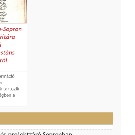
n-Sopron
éltára
ű
estáns
ról
ormáció
a
é tartozik.
ségben a
és projektzáró Sopronban