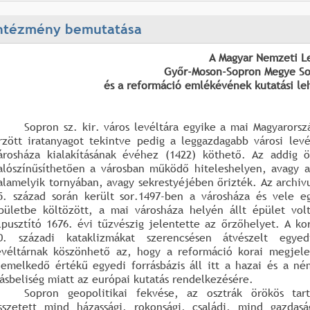
ntézmény bemutatása
A Magyar Nemzeti Le
Győr-Moson-Sopron Megye So
és a reformáció emlékévének kutatási le
Sopron sz. kir. város levéltára egyike a mai Magyarorsz
rzött iratanyagot tekintve pedig a leggazdagabb városi levé
árosháza kialakításának évéhez (1422) köthető. Az addig ö
alószínűsíthetően a városban működő hiteleshelyen, avagy 
alamelyik tornyában, avagy sekrestyéjében őrizték. Az archi
5. század során került sor.1497-ben a városháza és vele eg
pületbe költözött, a mai városháza helyén állt épület vol
lpusztító 1676. évi tűzvészig jelentette az őrzőhelyet. A ko
0. századi kataklizmákat szerencsésen átvészelt egyed
evéltárnak köszönhető az, hogy a reformáció korai megjele
iemelkedő értékű egyedi forrásbázis áll itt a hazai és a né
rásbeliség miatt az európai kutatás rendelkezésére.
Sopron geopolitikai fekvése, az osztrák örökös tart
sszetett mind házassági, rokonsági, családi, mind gazdasá