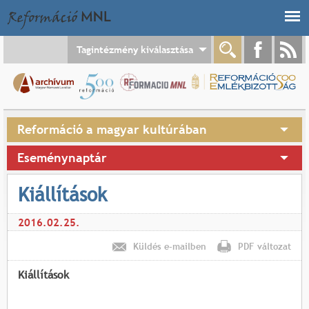
Jump to navigation
Tagintézmény kiválasztása
Reformáció a magyar kultúrában
Eseménynaptár
Kiállítások
2016.02.25.
Küldés e-mailben
PDF változat
Kiállítások