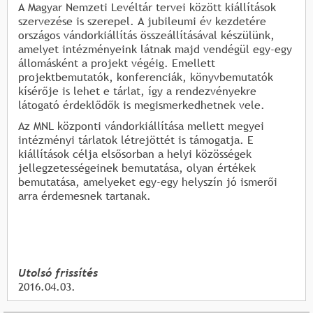
A Magyar Nemzeti Levéltár tervei között kiállítások
szervezése is szerepel. A jubileumi év kezdetére
országos vándorkiállítás összeállításával készülünk,
amelyet intézményeink látnak majd vendégül egy-egy
állomásként a projekt végéig. Emellett
projektbemutatók, konferenciák, könyvbemutatók
kísérője is lehet e tárlat, így a rendezvényekre
látogató érdeklődők is megismerkedhetnek vele.
Az MNL központi vándorkiállítása mellett megyei
intézményi tárlatok létrejöttét is támogatja. E
kiállítások célja elsősorban a helyi közösségek
jellegzetességeinek bemutatása, olyan értékek
bemutatása, amelyeket egy-egy helyszín jó ismerői
arra érdemesnek tartanak.
Utolsó frissítés
2016.04.03.