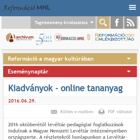
Jump to navigation
Tagintézmény kiválasztása
Reformáció a magyar kultúrában
Eseménynaptár
Kiadványok - online tananyag
2016.06.29.
Küldés e-mailben
PDF változat
2016 októberétől levéltár-pedagógiai foglalkozások
indulnak a Magyar Nemzeti Levéltár intézményeiben
országszerte. A részletekről honlapunkon a Levéltár-