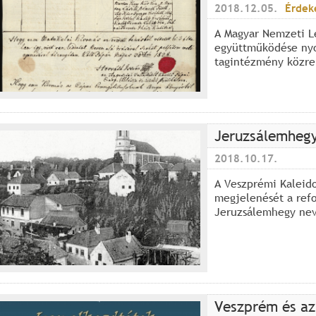
2018.12.05.
Érdek
A Magyar Nemzeti L
együttműködése nyo
tagintézmény közre
Jeruzsálemhegy
2018.10.17.
A Veszprémi Kaleid
megjelenését a ref
Jeruzsálemhegy nev
Veszprém és az