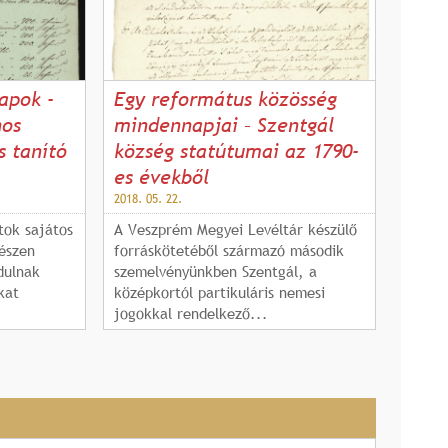
apok -
Egy református közösség
nos
mindennapjai – Szentgál
s tanító
község statútumai az 1790-
es évekből
2018. 05. 22.
tok sajátos
A Veszprém Megyei Levéltár készülő
észen
forráskötetéből származó második
dulnak
szemelvényünkben Szentgál, a
kat
középkortól partikuláris nemesi
jogokkal rendelkező...