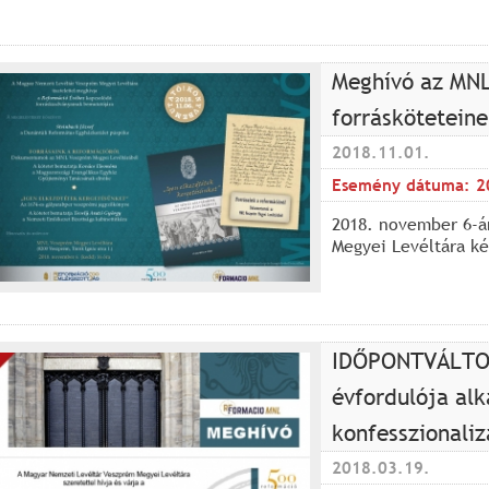
Meghívó az MNL
forráskötetein
2018.11.01.
Esemény dátuma:
2
2018. november 6-án
Megyei Levéltára ké
IDŐPONTVÁLTOZÁ
évfordulója alk
konfesszionaliz
2018.03.19.