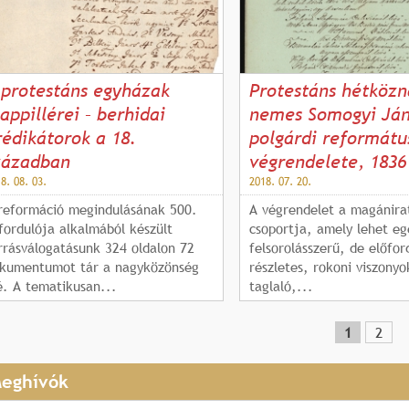
 protestáns egyházak
Protestáns hétközn
lappillérei – berhidai
nemes Somogyi Já
rédikátorok a 18.
polgárdi reformátu
zázadban
végrendelete, 1836
8. 08. 03.
2018. 07. 20.
reformáció megindulásának 500.
A végrendelet a magánira
fordulója alkalmából készült
csoportja, amely lehet eg
rrásválogatásunk 324 oldalon 72
felsorolásszerű, de előfor
kumentumot tár a nagyközönség
részletes, rokoni viszonyo
é. A tematikusan...
taglaló,...
1
2
eghívók