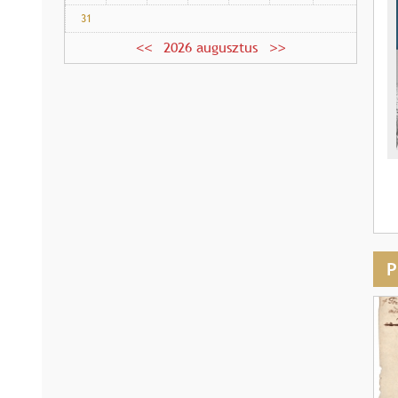
31
2026 augusztus
O
l
P
d
a
l