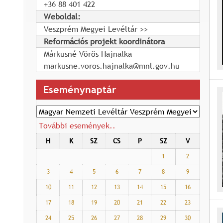
+36 88 401 422
Weboldal:
Veszprém Megyei Levéltár
Reformációs projekt koordinátora
Márkusné Vörös Hajnalka
markusne.voros.hajnalka@mnl.gov.hu
Eseménynaptár
További események..
H
K
SZ
CS
P
SZ
V
1
2
3
4
5
6
7
8
9
10
11
12
13
14
15
16
17
18
19
20
21
22
23
24
25
26
27
28
29
30