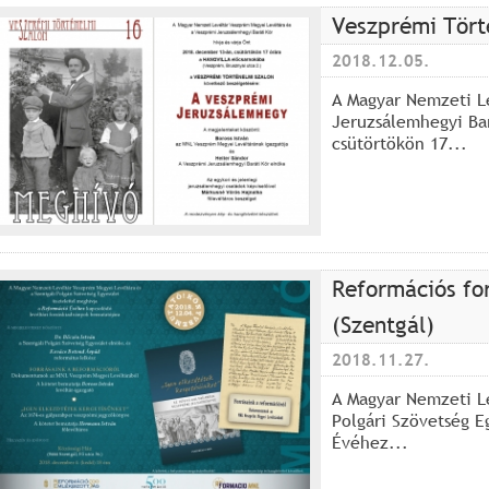
Veszprémi Tört
2018.12.05.
A Magyar Nemzeti L
Jeruzsálemhegyi Bar
csütörtökön 17...
Reformációs fo
(Szentgál)
2018.11.27.
A Magyar Nemzeti Le
Polgári Szövetség E
Évéhez...