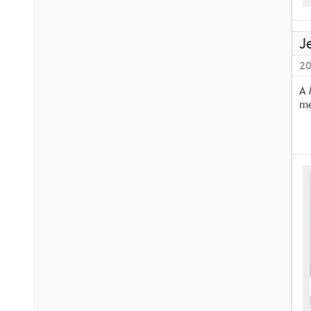
J
20
A 
me