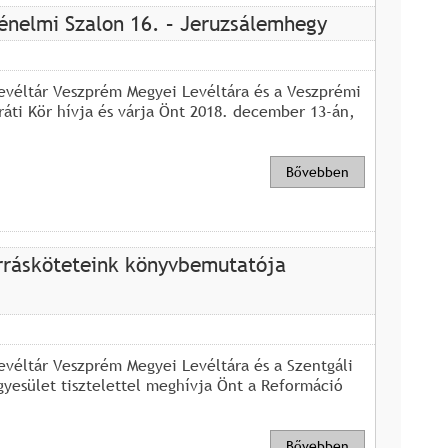
énelmi Szalon 16. – Jeruzsálemhegy
evéltár Veszprém Megyei Levéltára és a Veszprémi
áti Kör hívja és várja Önt 2018. december 13-án,
Bővebben
rrásköteteink könyvbemutatója
véltár Veszprém Megyei Levéltára és a Szentgáli
gyesület tisztelettel meghívja Önt a Reformáció
Bővebben