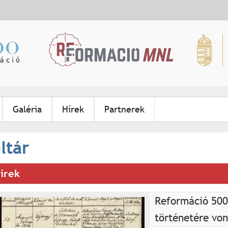
Jump to navigation
Galéria
Hírek
Partnerek
ltár
írek
Reformáció 500
történetére von