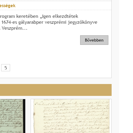
ességek
rogram keretében „Igen elkezdtétek
z 1674-es gályarabper veszprémi jegyzőkönyve
 Veszprém...
Bővebben
5