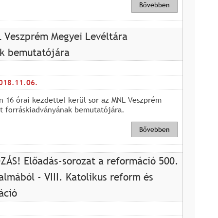
Bővebben
 Veszprém Megyei Levéltára
ek bemutatójára
018.11.06.
 16 órai kezdettel kerül sor az MNL Veszprém
t forráskiadványának bemutatójára.
Bővebben
S! Előadás-sorozat a reformáció 500.
almából - VIII. Katolikus reform és
áció