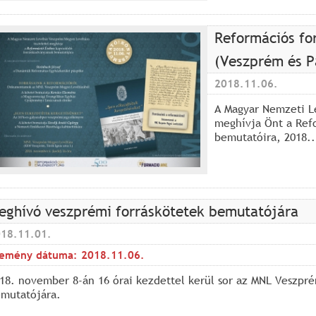
Reformációs fo
(Veszprém és P
2018.11.06.
A Magyar Nemzeti Le
meghívja Önt a Ref
bemutatóira, 2018..
eghívó veszprémi forráskötetek bemutatójára
18.11.01.
emény dátuma:
2018.11.06.
18. november 8-án 16 órai kezdettel kerül sor az MNL Veszpr
mutatójára.