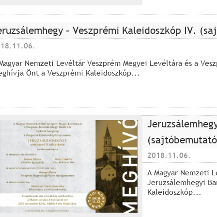
eruzsálemhegy – Veszprémi Kaleidoszkóp IV. (sa
18.11.06.
Magyar Nemzeti Levéltár Veszprém Megyei Levéltára és a Veszp
ghívja Önt a Veszprémi Kaleidoszkóp...
Jeruzsálemhegy
(sajtóbemutató
2018.11.06.
A Magyar Nemzeti L
Jeruzsálemhegyi Bar
Kaleidoszkóp...