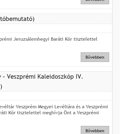
jtóbemutató)
rémi Jeruzsálemhegyi Baráti Kör tisztelettel
Bővebben
 – Veszprémi Kaleidoszkóp IV.
)
evéltár Veszprém Megyei Levéltára és a Veszprémi
áti Kör tisztelettel meghívja Önt a Veszprémi
Bővebben