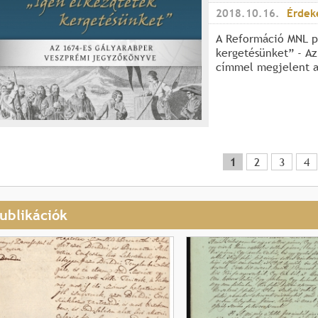
2018.10.16.
Érdek
A Reformáció MNL p
kergetésünket” - A
címmel megjelent a
1
2
3
4
ublikációk