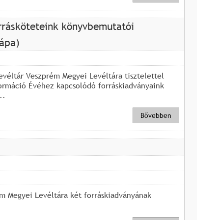
rrásköteteink könyvbemutatói
ápa)
véltár Veszprém Megyei Levéltára tisztelettel
ormáció Évéhez kapcsolódó forráskiadványaink
..
Bővebben
ém Megyei Levéltára két forráskiadványának