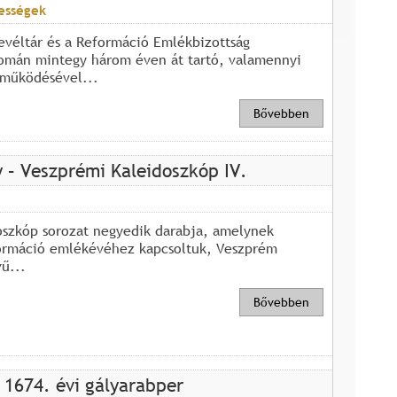
ességek
evéltár és a Reformáció Emlékbizottság
mán mintegy három éven át tartó, valamennyi
működésével...
Bővebben
 – Veszprémi Kaleidoszkóp IV.
oszkóp sorozat negyedik darabja, amelynek
ormáció emlékévéhez kapcsoltuk, Veszprém
ű...
Bővebben
 1674. évi gályarabper