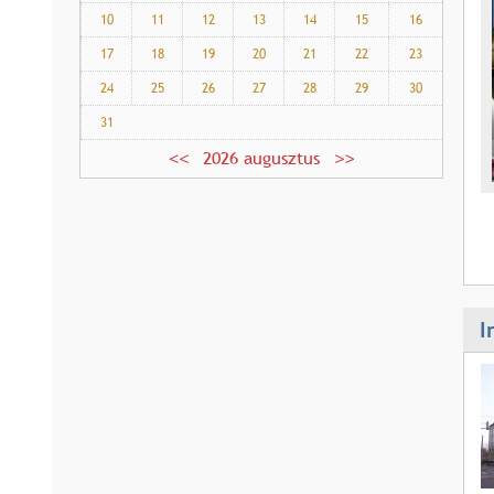
10
11
12
13
14
15
16
17
18
19
20
21
22
23
24
25
26
27
28
29
30
31
2026 augusztus
O
l
I
d
a
l