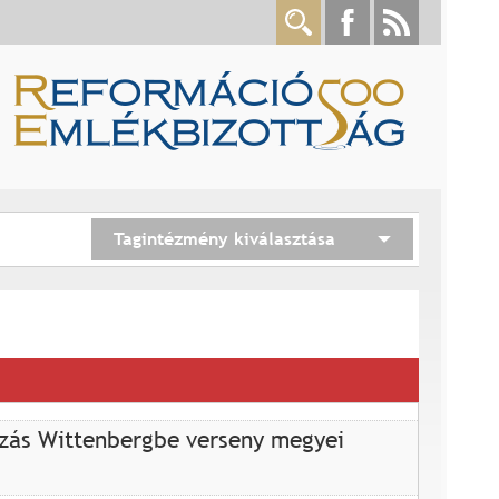
Tagintézmény kiválasztása
azás Wittenbergbe verseny megyei