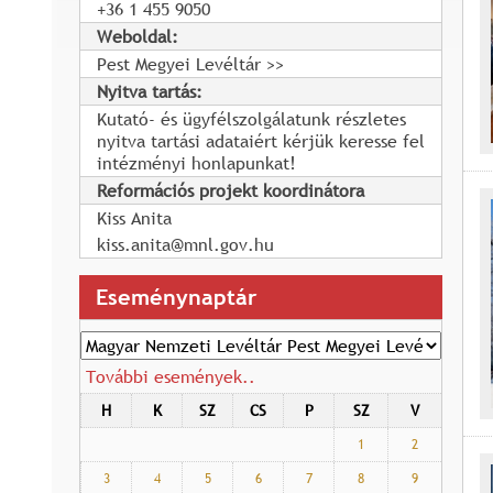
+36 1 455 9050
Weboldal:
Pest Megyei Levéltár
Nyitva tartás:
Kutató- és ügyfélszolgálatunk részletes
nyitva tartási adataiért kérjük keresse fel
intézményi honlapunkat!
Reformációs projekt koordinátora
Kiss Anita
kiss.anita@mnl.gov.hu
Eseménynaptár
További események..
H
K
SZ
CS
P
SZ
V
1
2
3
4
5
6
7
8
9