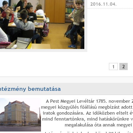
2016.11.04.
1
2
ntézmény bemutatása
A Pest Megyei Levéltár 1785. november 29
megyei közgyűlés főállású megbízást adott
iratok gondozására. Az időközben eltelt é
mind fenntartónkra, mind hatáskörünkre v
megalakulása óta annak megye