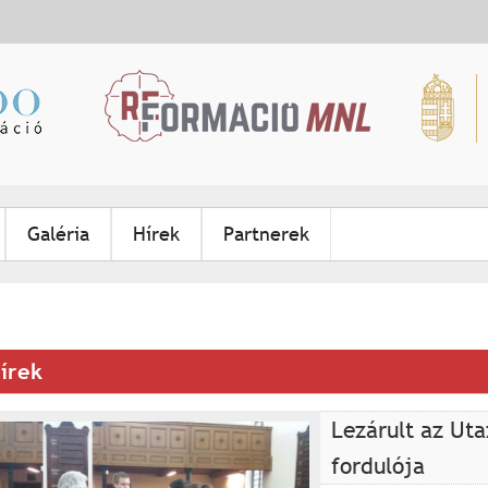
Jump to navigation
Galéria
Hírek
Partnerek
írek
Lezárult az Ut
fordulója