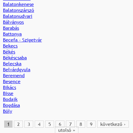
Balatonkenese
Balatonszárszó
Balatonudvari
Bálványos
Barabás
Battonya
Becefa - Szigetvár
Bekecs
Békés
Békéscsaba
Belecska
Belvárdgyula
Beremend
Besence
Bikács
Bisse
Bodajk
Bogdása
Bóly
1
2
3
4
5
6
7
8
9
következő ›
O
utolsó »