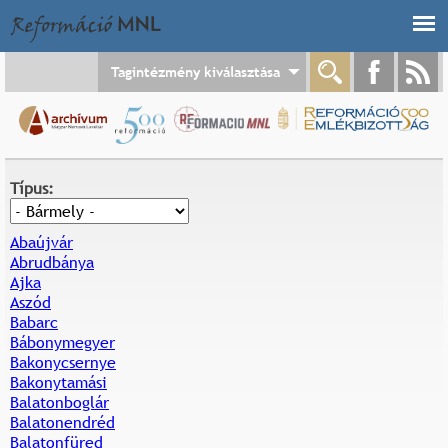
Jump to navigation
Tagintézmény kiválasztása
Típus:
Abaújvár
Abrudbánya
Ajka
Aszód
Babarc
Bábonymegyer
Bakonycsernye
Bakonytamási
Balatonboglár
Balatonendréd
Balatonfüred