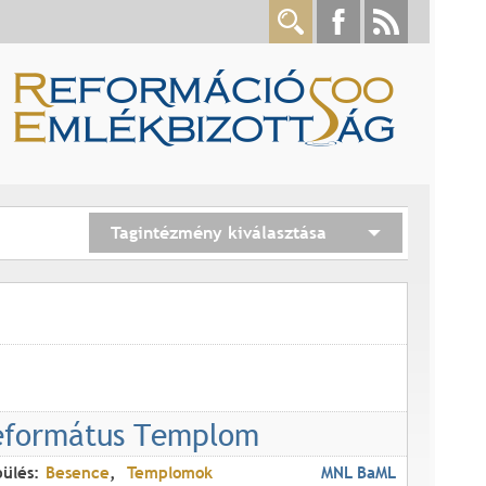
Tagintézmény kiválasztása
eformátus Templom
pülés:
Besence
Templomok
MNL BaML