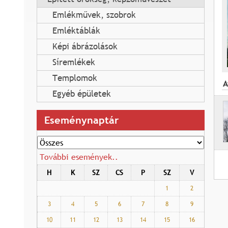
Emlékművek, szobrok
Emléktáblák
Képi ábrázolások
Síremlékek
Templomok
A
Egyéb épületek
Eseménynaptár
További események..
H
K
SZ
CS
P
SZ
V
1
2
3
4
5
6
7
8
9
10
11
12
13
14
15
16