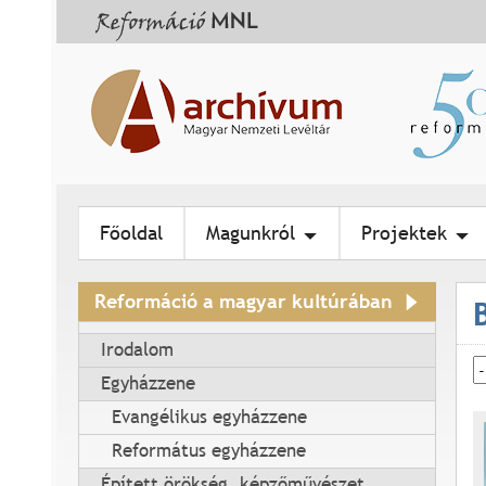
Főoldal
Magunkról
Projektek
Reformáció a magyar kultúrában
Irodalom
Egyházzene
Evangélikus egyházzene
Református egyházzene
Épített örökség, képzőművészet