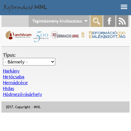
Jump to navigation
Tagintézmény kiválasztása
Típus:
Harkány
Hejőcsaba
Hernádcéce
Hidas
Hódmezővásárhely
2017. Copyright - MNL