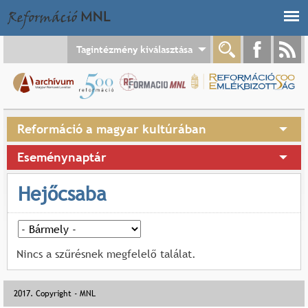
Jump to navigation
Tagintézmény kiválasztása
Reformáció a magyar kultúrában
Eseménynaptár
Hejőcsaba
Nincs a szűrésnek megfelelő találat.
2017. Copyright - MNL