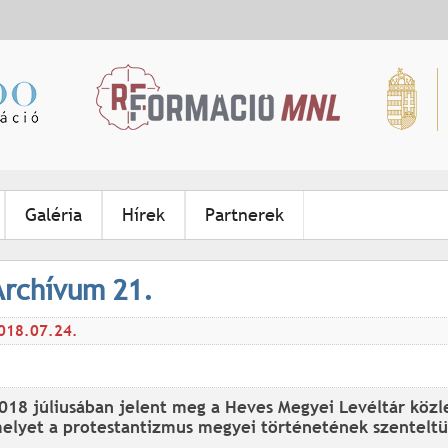
Jump to navigation
Galéria
Hírek
Partnerek
Archívum 21.
018.07.24.
018 júliusában jelent meg a Heves Megyei Levéltár köz
elyet a protestantizmus megyei történetének szenteltü