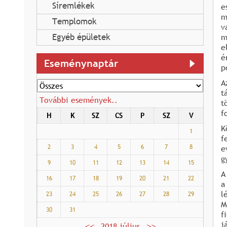
Síremlékek
e
m
Templomok
v
Egyéb épületek
m
e
é
Eseménynaptár
p
A
t
További események..
t
f
H
K
SZ
CS
P
SZ
V
K
1
f
2
3
4
5
6
7
8
e
g
9
10
11
12
13
14
15
A
16
17
18
19
20
21
22
a
l
23
24
25
26
27
28
29
M
30
31
f
j
2018 július