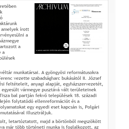
eretében
ok
ló
aktárunk
, amelyek írott
rvényesülni a
yházmegye
artozott a
e a
pülések
evéltár munkatársai. A gyöngyösi reformátusokra
Ferenc vezette szabadságharc bukásától II. József
i feltételeit, anyagi alapját, egyházszervezetét,
Az egyesült vármegye pusztává vált területeinek
Tisza bal partján fekvő települések 18. századi
dején folytatódó ellenreformációt és a
olyamatokat egy egyedi eset kapcsán is, Polgári
mutatásával illusztráljuk.
dolt, letartóztatott, majd a börtönből megszökött
va már több történeti munka is foglalkozott, az