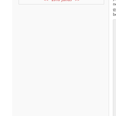
n
g
b