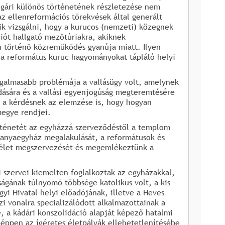
lgári különös történetének részletezése nem
z ellenreformációs törekvések által generált
zik vizsgálni, hogy a kurucos (nemzeti) közegnek
ciót hallgató mezőtúriakra, akiknek
n történő közreműködés gyanúja miatt. Ilyen
 a református kuruc hagyományokat tápláló helyi
izgalmasabb problémája a vallásügy volt, amelynek
ására és a vallási egyenjogúság megteremtésére
k a kérdésnek az elemzése is, hogy hogyan
rmegye rendjei.
rténetét az egyházzá szerveződéstől a templom
ó anyaegyház megalakulását, a reformátusok és
i élet megszervezését és megemlékeztünk a
i szervei kiemelten foglalkoztak az egyházakkal,
ságának túlnyomó többsége katolikus volt, a kis
yi Hivatal helyi előadójának, illetve a Heves
i vonalra specializálódott alkalmazottainak a
e, a kádári konszolidáció alapját képező hatalmi
 éppen az ígéretes életpályák ellehetetlenítésébe