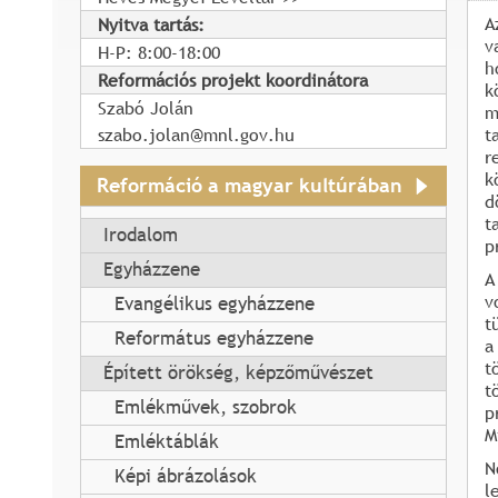
A
Nyitva tartás:
v
H-P: 8:00-18:00
h
Reformációs projekt koordinátora
k
Szabó Jolán
m
szabo.jolan@mnl.gov.hu
t
r
k
Reformáció a magyar kultúrában
d
t
Irodalom
p
Egyházzene
A
v
Evangélikus egyházzene
t
Református egyházzene
a
t
Épített örökség, képzőművészet
t
Emlékművek, szobrok
p
M
Emléktáblák
N
Képi ábrázolások
l