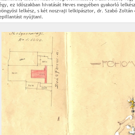
égy, ez időszakban hivatását Heves megyében gyakorló lelkész
yöngyösi lelkész, s két noszvaji lelkipásztor, dr. Szabó Zoltán
epillantást nyújtani.