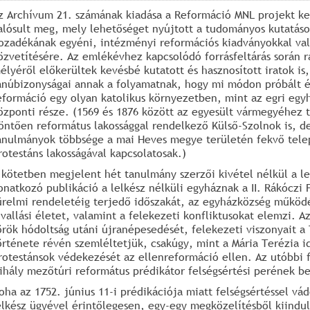
z Archívum 21. számának kiadása a Reformáció MNL projekt k
alósult meg, mely lehetőséget nyújtott a tudományos kutatás
ozadékának egyéni, intézményi reformációs kiadványokkal va
özvetítésére. Az emlékévhez kapcsolódó forrásfeltárás során r
élyéről előkerültek kevésbé kutatott és hasznosított iratok is
anúbizonyságai annak a folyamatnak, hogy mi módon próbált é
eformáció egy olyan katolikus környezetben, mint az egri eg
özponti része. (1569 és 1876 között az egyesült vármegyéhez t
öntően református lakossággal rendelkező Külső-Szolnok is, d
anulmányok többsége a mai Heves megye területén fekvő tele
rotestáns lakosságával kapcsolatosak.)
 kötetben megjelent hét tanulmány szerzői kivétel nélkül a l
onatkozó publikáció a lelkész nélküli egyháznak a II. Rákóczi 
ürelmi rendeletéig terjedő időszakát, az egyházközség működés
 vallási életet, valamint a felekezeti konfliktusokat elemzi. 
örök hódoltság utáni újranépesedését, felekezeti viszonyait a 
örténete révén szemléltetjük, csakúgy, mint a Mária Terézia i
rotestánsok védekezését az ellenreformáció ellen. Az utóbbi f
ihály mezőtúri református prédikátor felségsértési perének be
oha az 1752. június 11-i prédikációja miatt felségsértéssel vá
elkész ügyével érintőlegesen, egy-egy megközelítésből kiindul