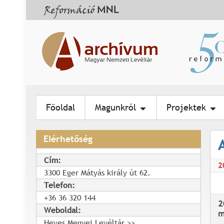
Főoldal
Magunkról
Projektek
Elérhetőség
Cím:
2
3300 Eger Mátyás király út 62.
Telefon:
+36 36 320 144
2
Weboldal:
m
Heves Megyei Levéltár