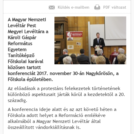
Küldés e-mailben
PDF változat
A Magyar Nemzeti
Levéltár Pest
Megyei Levéltára a
Károli Gáspár
Református
Egyetem
Tanítóképző
Főiskolai karával
közösen tartott
konferenciát 2017. november 30-án Nagykőrösön, a
Főiskola épületében.
Az előadások a protestáns felekezetek történetének
különböző aspektusait járták körül a kezdetektől a 20.
századig.
A konferencia ideje alatt és az azt követő héten a
Főiskola adott helyet a Reformáció emlékéve
alkalmából a Magyar Nemzeti Levéltár által
összeállított vándorkiállításnak is.