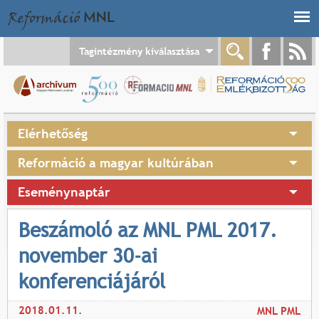
Jump to navigation
Tagintézmény kiválasztása
Elérhetőség
Reformáció a magyar kultúrában
Eseménynaptár
Beszámoló az MNL PML 2017.
november 30-ai
konferenciájáról
2018.01.11.
MNL PML