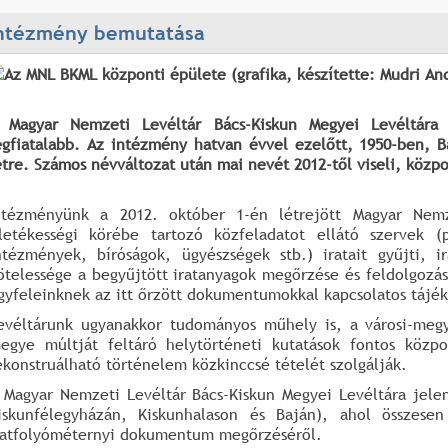
ntézmény bemutatása
 Magyar Nemzeti Levéltár Bács-Kiskun Megyei Levéltára
egfiatalabb. Az intézmény hatvan évvel ezelőtt, 1950-ben, B
étre. Számos névváltozat után mai nevét 2012-től viseli, közp
ntézményünk a 2012. október 1-én létrejött Magyar Nemz
lletékességi körébe tartozó közfeladatot ellátó szervek 
ntézmények, bíróságok, ügyészségek stb.) iratait gyűjti, i
ötelessége a begyűjtött iratanyagok megőrzése és feldolgozása
gyfeleinknek az itt őrzött dokumentumokkal kapcsolatos tájék
evéltárunk ugyanakkor tudományos műhely is, a városi-megy
egye múltját feltáró helytörténeti kutatások fontos közpon
ekonstruálható történelem közkinccsé tételét szolgálják.
 Magyar Nemzeti Levéltár Bács-Kiskun Megyei Levéltára jele
iskunfélegyházán, Kiskunhalason és Baján), ahol összes
ratfolyóméternyi dokumentum megőrzéséről.