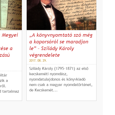
n Megyei
„A könyvnyomtató szó még
a koporsóról se maradjon
tése a
le” – Szilády Károly
zású
végrendelete
2017. 08. 29.
Szilády Károly (1795-1871) az első
kecskeméti nyomdász,
ltár
nyomdatulajdonos és könyvkiadó
zik a
nem csak a magyar nyomdatörténet,
ről.
de Kecskemét...
d tartalmaz
.