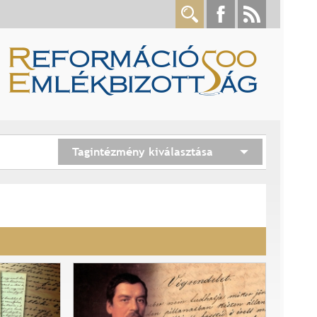
Tagintézmény kiválasztása