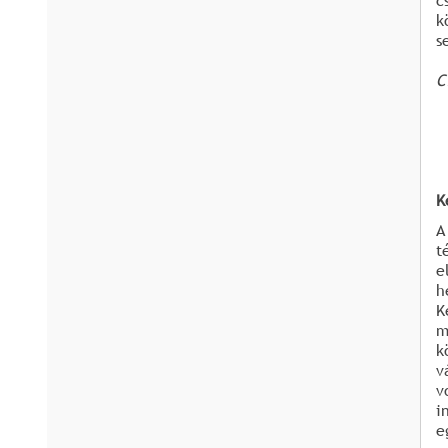
c
k
s
C
K
A
t
e
h
K
m
k
v
v
i
e