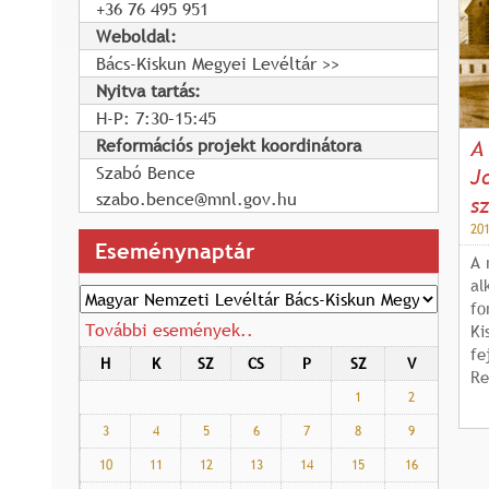
+36 76 495 951
Weboldal:
Bács-Kiskun Megyei Levéltár
Nyitva tartás:
H-P: 7:30–15:45
Reformációs projekt koordinátora
A
Szabó Bence
J
szabo.bence@mnl.gov.hu
s
201
Eseménynaptár
A 
al
fo
További események..
Ki
fe
H
K
SZ
CS
P
SZ
V
Re
1
2
3
4
5
6
7
8
9
10
11
12
13
14
15
16
O