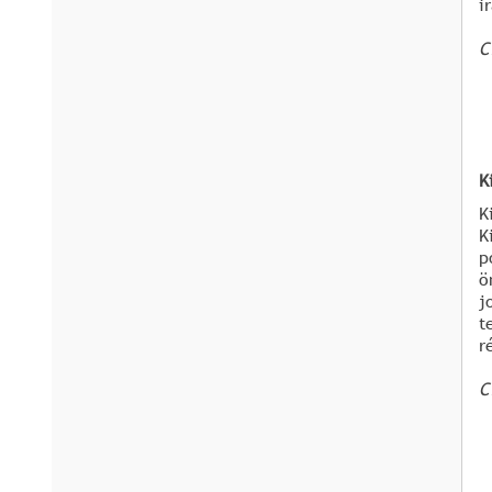
i
C
K
K
K
p
ö
j
t
r
C