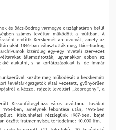
inek és Bács-Bodrog vármegye országhatáron belül
érségben számos levéltár működött a múltban. A
táraként említik Kecskemét archívumát, amely az
éltárnokát 1846-ban választották meg, Bács-Bodrog
archívumok kizárólag egy-egy hivatali szervezet
véltárakat államosították, ugyanakkor ebben az
ké alakulni, s ha korlátozásokkal is, de immár
a.
 munkaerővel kezdte meg működését a kecskeméti
ori levéltár-igazgatók által vezetett, gyönyörűen
pjairól a kézzel rajzolt levéltári „képregény”, a
rült Kiskunfélegyháza város levéltára. További
le 1964-ben, amelynek lebontása után, 1995-ben
pület. Kiskunhalasi részlegünk 1987-ben, bajai
ban őrzött iratmennyiség terjedelme: 10.000 ifm.
1 szakalkalmazott (11 felsőfokú, 10 középfokú