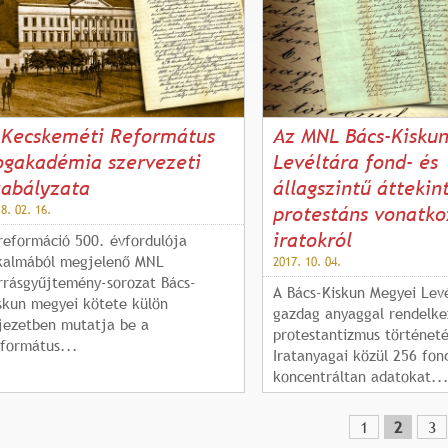
 Kecskeméti Református
Az MNL Bács-Kisku
ogakadémia szervezeti
Levéltára fond- és
zabályzata
állagszintű áttekin
8. 02. 16.
protestáns vonatko
iratokról
reformáció 500. évfordulója
kalmából megjelenő MNL
2017. 10. 04.
rrásgyűjtemény-sorozat Bács-
A Bács-Kiskun Megyei Levé
skun megyei kötete külön
gazdag anyaggal rendelke
jezetben mutatja be a
protestantizmus történeté
formátus...
Iratanyagai közül 256 fon
koncentráltan adatokat..
1
2
3