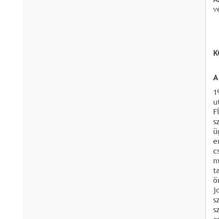
v
K
A
1
u
F
s
ü
e
c
m
t
ö
j
s
s