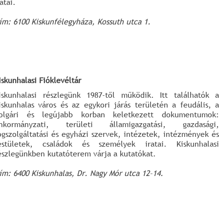
ratai.
ím: 6100 Kiskunfélegyháza, Kossuth utca 1.
iskunhalasi Fióklevéltár
iskunhalasi részlegünk 1987-től működik. Itt találhatók a
iskunhalas város és az egykori járás területén a feudális, a
olgári és legújabb korban keletkezett dokumentumok:
nkormányzati, területi államigazgatási, gazdasági,
ogszolgáltatási és egyházi szervek, intézetek, intézmények és
estületek, családok és személyek iratai. Kiskunhalasi
észlegünkben kutatóterem várja a kutatókat.
ím: 6400 Kiskunhalas, Dr. Nagy Mór utca 12–14.