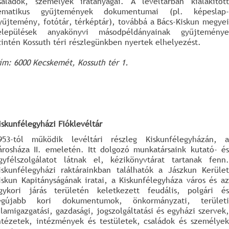
saládok, személyek iratanyagai. A levéltárban kialakított
ematikus gyűjtemények dokumentumai (pl. képeslap-
yűjtemény, fotótár, térképtár), továbbá a Bács-Kiskun megyei
elepülések anyakönyvi másodpéldányainak gyűjteménye
zintén Kossuth téri részlegünkben nyertek elhelyezést.
ím: 6000 Kecskemét, Kossuth tér 1.
iskunfélegyházi Fióklevéltár
953-tól működik levéltári részleg Kiskunfélegyházán, a
árosháza II. emeletén. Itt dolgozó munkatársaink kutató- és
gyfélszolgálatot látnak el, kézikönyvtárat tartanak fenn.
iskunfélegyházi raktárainkban találhatók a Jászkun Kerület
iskun Kapitányságának iratai, a Kiskunfélegyháza város és az
gykori járás területén keletkezett feudális, polgári és
egújabb kori dokumentumok, önkormányzati, területi
llamigazgatási, gazdasági, jogszolgáltatási és egyházi szervek,
ntézetek, intézmények és testületek, családok és személyek