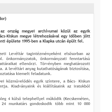
 az ország megyei archívumai közül az egyik
ács-Kiskun megye létrehozásával egy időben jött
onti épülete 1995-ben a Klapka utcán épült fel.
eti Levéltár tagintézményeként elsősorban az
(pl. önkormányzatok, önkormányzati fenntartású
rattáraikat ellenőrzi. Törvényben meghatározott
. A levéltári anyag kutathatóságának biztosítása,
oztatása kiemelt feladatunk.
ei közművelődés egyik színtere, a Bács- Kiskun
tja. Kiadványaink és kiállításaink az iratokból
nleg 4 külső telephellyel működik (Kecskeméten,
en 24 munkatárs gondoskodik több mint 10 000