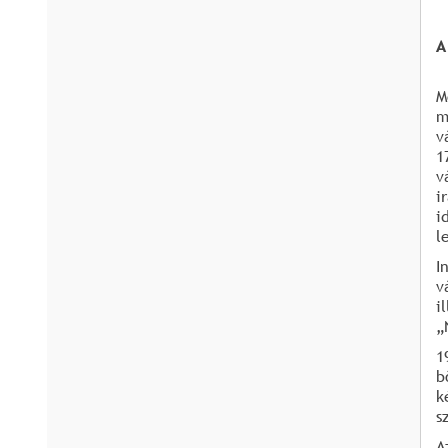
A
M
m
v
1
v
i
i
l
I
v
i
„
1
b
k
s
A