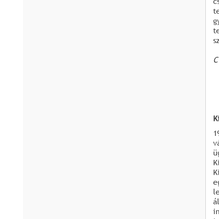
c
t
g
t
s
C
K
1
v
ü
K
K
e
l
á
i