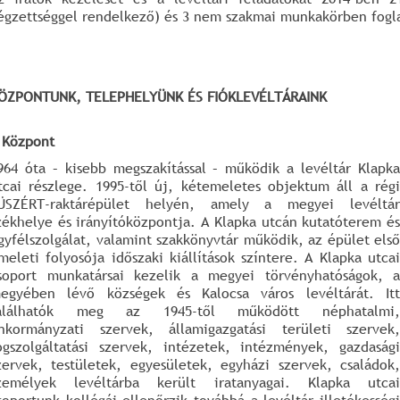
égzettséggel rendelkező) és 3 nem szakmai munkakörben foglal
ÖZPONTUNK, TELEPHELYÜNK ÉS FIÓKLEVÉLTÁRAINK
 Központ
964 óta – kisebb megszakítással – működik a levéltár Klapka
tcai részlege. 1995-től új, kétemeletes objektum áll a régi
ÜSZÉRT-raktárépület helyén, amely a megyei levéltár
zékhelye és irányítóközpontja. A Klapka utcán kutatóterem és
gyfélszolgálat, valamint szakkönyvtár működik, az épület első
meleti folyosója időszaki kiállítások színtere. A Klapka utcai
soport munkatársai kezelik a megyei törvényhatóságok, a
egyében lévő községek és Kalocsa város levéltárát. Itt
alálhatók meg az 1945-től működött néphatalmi,
nkormányzati szervek, államigazgatási területi szervek,
ogszolgáltatási szervek, intézetek, intézmények, gazdasági
zervek, testületek, egyesületek, egyházi szervek, családok,
zemélyek levéltárba került iratanyagai. Klapka utcai