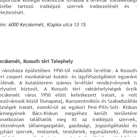
soportunk kollégái ellenőrzik továbbá a levéltár illetékességi
örébe tartozó iratképző szervek iratkezelését és -
elejtezését.
ím: 6000 Kecskemét, Klapka utca 13–15.
ecskemét, Kossuth téri Telephely
 városháza épületében 1950-től működik levéltár. A Kossuth
éri csoport munkatársai kutató- és ügyfélszolgálatot egyaránt
llátnak. A kutatóterem számos levéltári rendezvénynek is
elyszínt biztosít. A Kossuth téri raktárhelyiségek őrzik
ecskemét város 1950 előtt keletkezett iratait, a volt
ezővárosok közül Dunapataj, Kunszentmiklós és Szabadszállás
özségek iratait, ezenkívül az egykori Pest-Pilis-Solt- Kiskun
ármegyének Bács-Kiskun megyéhez került területére
onatkozóan találhatók meg itt az iratképző szervek,
ntézmények (államigazgatási, gazdasági, jogszolgáltatási és
gyházi szervek, intézetek, testületek, egyesületek), illetve