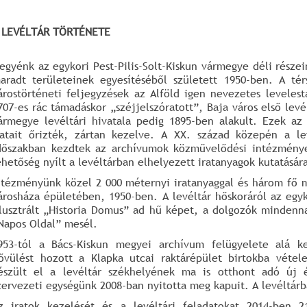
 LEVÉLTÁR TÖRTÉNETE
egyénk az egykori Pest-Pilis-Solt-Kiskun vármegye déli része
aradt területeinek egyesítéséből született 1950-ben. A t
árostörténeti feljegyzések az Alföld igen nevezetes leveles
707-es rác támadáskor „széjjelszóratott”, Baja város első lev
ármegye levéltári hivatala pedig 1895-ben alakult. Ezek az 
ratait őrizték, zártan kezelve. A XX. század közepén a le
dőszakban kezdtek az archívumok közművelődési intézmények
ehetőség nyílt a levéltárban elhelyezett iratanyagok kutatásár
ntézményünk közel 2 000 méternyi iratanyaggal és három fő
árosháza épületében, 1950-ben. A levéltár hőskoráról az egyk
llusztrált „Historia Domus” ad hű képet, a dolgozók mindenna
Napos Oldal” mesél.
953-tól a Bács-Kiskun megyei archívum felügyelete alá ke
ővülést hozott a Klapka utcai raktárépület birtokba véte
észült el a levéltár székhelyének ma is otthont adó új é
zervezeti egységünk 2008-ban nyitotta meg kapuit. A levéltár
z iratok kezelését és a levéltári feladatokat 2014-ben 2