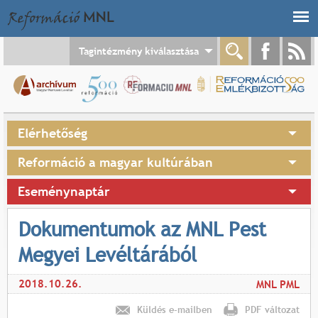
Jump to navigation
Tagintézmény kiválasztása
Elérhetőség
Reformáció a magyar kultúrában
Eseménynaptár
Dokumentumok az MNL Pest
Megyei Levéltárából
2018.10.26.
MNL PML
Küldés e-mailben
PDF változat