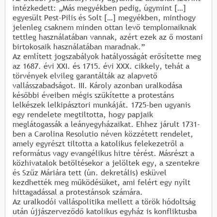
intézkedett: „Más megyékben pedig, úgymint […]
egyesült Pest-Pilis és Solt […] megyékben, minthogy
jelenleg csaknem minden ottan levő templomaiknak
tettleg használatában vannak, azért ezek az ő mostani
birtokosaik használatában maradnak.”
Az említett jogszabályok hatályosságát erősítette meg
az 1687. évi XXI. és 1715. évi XXX. cikkely, tehát a
törvények elvileg garantálták az alapvető
vallásszabadságot. III. Károly azonban uralkodása
későbbi éveiben mégis szűkítette a protestáns
lelkészek lelkipásztori munkáját. 1725-ben ugyanis
egy rendelete megtiltotta, hogy papjaik
meglátogassák a leányegyházaikat. Ehhez járult 1731-
ben a Carolina Resolutio néven közzétett rendelet,
amely egyrészt tiltotta a katolikus felekezetről a
református vagy evangélikus hitre térést. Másrészt a
közhivatalok betöltésekor a jelöltek egy, a szentekre
és Szűz Máriára tett (ún. dekretális) esküvel
kezdhették meg működésüket, ami felért egy nyílt
hittagadással a protestánsok számára.
Az uralkodói valláspolitika mellett a török hódoltság
után újjászerveződő katolikus egyház is konfliktusba