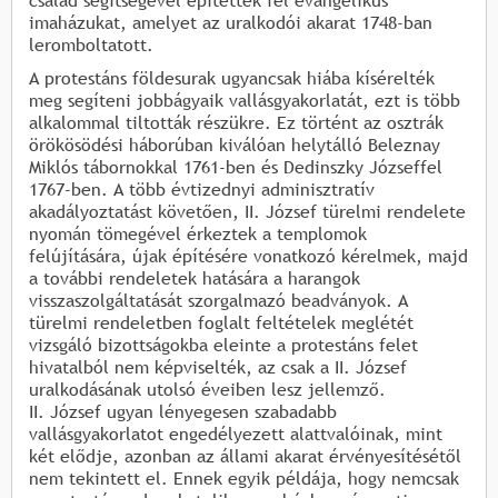
család segítségével építették fel evangélikus
imaházukat, amelyet az uralkodói akarat 1748-ban
leromboltatott.
A protestáns földesurak ugyancsak hiába kísérelték
meg segíteni jobbágyaik vallásgyakorlatát, ezt is több
alkalommal tiltották részükre. Ez történt az osztrák
örökösödési háborúban kiválóan helytálló Beleznay
Miklós tábornokkal 1761-ben és Dedinszky Józseffel
1767-ben. A több évtizednyi adminisztratív
akadályoztatást követően, II. József türelmi rendelete
nyomán tömegével érkeztek a templomok
felújítására, újak építésére vonatkozó kérelmek, majd
a további rendeletek hatására a harangok
visszaszolgáltatását szorgalmazó beadványok. A
türelmi rendeletben foglalt feltételek meglétét
vizsgáló bizottságokba eleinte a protestáns felet
hivatalból nem képviselték, az csak a II. József
uralkodásának utolsó éveiben lesz jellemző.
II. József ugyan lényegesen szabadabb
vallásgyakorlatot engedélyezett alattvalóinak, mint
két elődje, azonban az állami akarat érvényesítésétől
nem tekintett el. Ennek egyik példája, hogy nemcsak