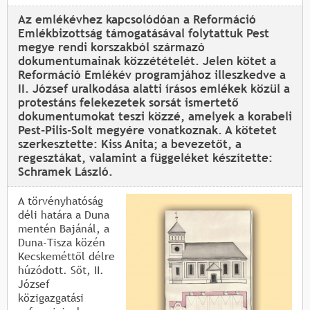
Az emlékévhez kapcsolódóan a Reformáció
Emlékbizottság támogatásával folytattuk Pest
megye rendi korszakból származó
dokumentumainak közzétételét. Jelen kötet a
Reformáció Emlékév programjához illeszkedve a
II. József uralkodása alatti írásos emlékek közül a
protestáns felekezetek sorsát ismertető
dokumentumokat teszi közzé, amelyek a korabeli
Pest-Pilis-Solt megyére vonatkoznak. A kötetet
szerkesztette: Kiss Anita; a bevezetőt, a
regesztákat, valamint a függeléket készítette:
Schramek László.
A törvényhatóság
déli határa a Duna
mentén Bajánál, a
Duna-Tisza közén
Kecskeméttől délre
húzódott. Sőt, II.
József
közigazgatási