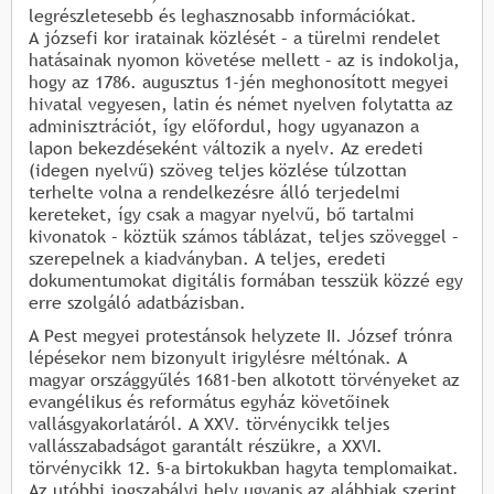
legrészletesebb és leghasznosabb információkat.
A józsefi kor iratainak közlését – a türelmi rendelet
hatásainak nyomon követése mellett – az is indokolja,
hogy az 1786. augusztus 1-jén meghonosított megyei
hivatal vegyesen, latin és német nyelven folytatta az
adminisztrációt, így előfordul, hogy ugyanazon a
lapon bekezdéseként változik a nyelv. Az eredeti
(idegen nyelvű) szöveg teljes közlése túlzottan
terhelte volna a rendelkezésre álló terjedelmi
kereteket, így csak a magyar nyelvű, bő tartalmi
kivonatok – köztük számos táblázat, teljes szöveggel –
szerepelnek a kiadványban. A teljes, eredeti
dokumentumokat digitális formában tesszük közzé egy
erre szolgáló adatbázisban.
A Pest megyei protestánsok helyzete II. József trónra
lépésekor nem bizonyult irigylésre méltónak. A
magyar országgyűlés 1681-ben alkotott törvényeket az
evangélikus és református egyház követőinek
vallásgyakorlatáról. A XXV. törvénycikk teljes
vallásszabadságot garantált részükre, a XXVI.
törvénycikk 12. §-a birtokukban hagyta templomaikat.
Az utóbbi jogszabályi hely ugyanis az alábbiak szerint