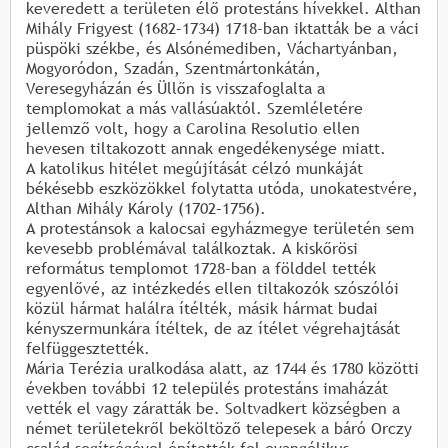
keveredett a területen élő protestáns hívekkel. Althan
Mihály Frigyest (1682–1734) 1718-ban iktatták be a váci
püspöki székbe, és Alsónémediben, Váchartyánban,
Mogyoródon, Szadán, Szentmártonkátán,
Veresegyházán és Üllőn is visszafoglalta a
templomokat a más vallásúaktól. Szemléletére
jellemző volt, hogy a Carolina Resolutio ellen
hevesen tiltakozott annak engedékenysége miatt.
A katolikus hitélet megújítását célzó munkáját
békésebb eszközökkel folytatta utóda, unokatestvére,
Althan Mihály Károly (1702–1756).
A protestánsok a kalocsai egyházmegye területén sem
kevesebb problémával találkoztak. A kiskőrösi
református templomot 1728-ban a földdel tették
egyenlővé, az intézkedés ellen tiltakozók szószólói
közül hármat halálra ítélték, másik hármat budai
kényszermunkára ítéltek, de az ítélet végrehajtását
felfüggesztették.
Mária Terézia uralkodása alatt, az 1744 és 1780 közötti
években további 12 település protestáns imaházát
vették el vagy záratták be. Soltvadkert községben a
német területekről beköltöző telepesek a báró Orczy