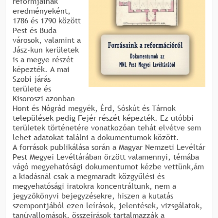
reformjainak
eredményeként,
1786 és 1790 között
Pest és Buda
városok, valamint a
Jász-kun kerületek
is a megye részét
képezték. A mai
Szobi járás
területe és
Kisoroszi azonban
Hont és Nógrád megyék, Érd, Sóskút és Tárnok
települések pedig Fejér részét képezték. Ez utóbbi
területek történetére vonatkozóan tehát elvétve sem
lehet adatokat találni a dokumentumok között.
A források publikálása során a Magyar Nemzeti Levéltár
Pest Megyei Levéltárában őrzött valamennyi, témába
vágó megyehatósági dokumentumot kézbe vettünk,ám
a kiadásnál csak a megmaradt közgyűlési és
megyehatósági iratokra koncentráltunk, nem a
jegyzőkönyvi bejegyzésekre, hiszen a kutatás
szempontjából ezen leírások, jelentések, vizsgálatok,
tanúvallomások, összeírások tartalmazzák a