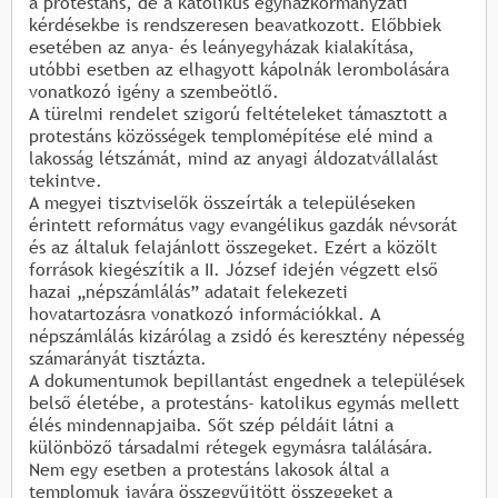
a protestáns, de a katolikus egyházkormányzati
kérdésekbe is rendszeresen beavatkozott. Előbbiek
esetében az anya- és leányegyházak kialakítása,
utóbbi esetben az elhagyott kápolnák lerombolására
vonatkozó igény a szembeötlő.
A türelmi rendelet szigorú feltételeket támasztott a
protestáns közösségek templomépítése elé mind a
lakosság létszámát, mind az anyagi áldozatvállalást
tekintve.
A megyei tisztviselők összeírták a településeken
érintett református vagy evangélikus gazdák névsorát
és az általuk felajánlott összegeket. Ezért a közölt
források kiegészítik a II. József idején végzett első
hazai „népszámlálás” adatait felekezeti
hovatartozásra vonatkozó információkkal. A
népszámlálás kizárólag a zsidó és keresztény népesség
számarányát tisztázta.
A dokumentumok bepillantást engednek a települések
belső életébe, a protestáns- katolikus egymás mellett
élés mindennapjaiba. Sőt szép példáit látni a
különböző társadalmi rétegek egymásra találására.
Nem egy esetben a protestáns lakosok által a
templomuk javára összegyűjtött összegeket a