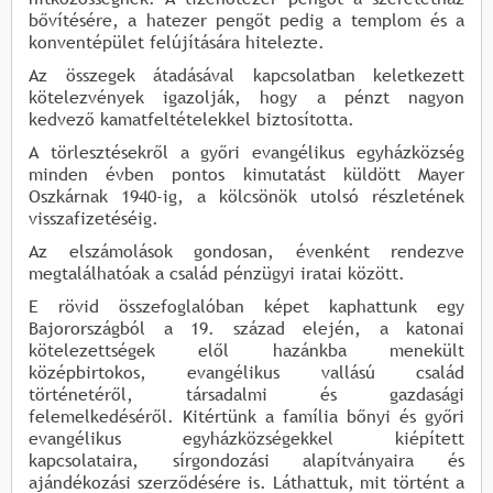
bővítésére, a hatezer pengőt pedig a templom és a
konventépület felújítására hitelezte.
Az összegek átadásával kapcsolatban keletkezett
kötelezvények igazolják, hogy a pénzt nagyon
kedvező kamatfeltételekkel biztosította.
A törlesztésekről a győri evangélikus egyházközség
minden évben pontos kimutatást küldött Mayer
Oszkárnak 1940-ig, a kölcsönök utolsó részletének
visszafizetéséig.
Az elszámolások gondosan, évenként rendezve
megtalálhatóak a család pénzügyi iratai között.
E rövid összefoglalóban képet kaphattunk egy
Bajorországból a 19. század elején, a katonai
kötelezettségek elől hazánkba menekült
középbirtokos, evangélikus vallású család
történetéről, társadalmi és gazdasági
felemelkedéséről. Kitértünk a família bőnyi és győri
evangélikus egyházközségekkel kiépített
kapcsolataira, sírgondozási alapítványaira és
ajándékozási szerződésére is. Láthattuk, mit történt a