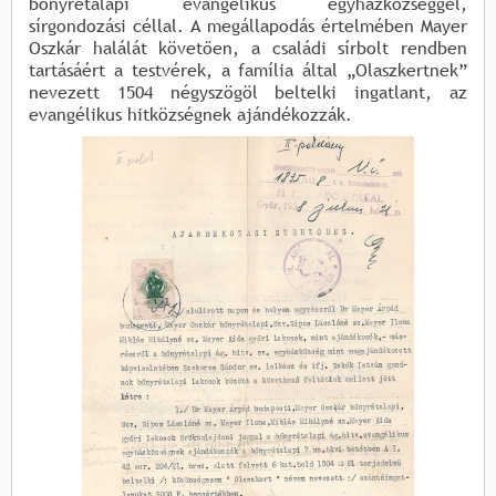
bőnyrétalapi evangélikus egyházközséggel,
sírgondozási céllal. A megállapodás értelmében Mayer
Oszkár halálát követően, a családi sírbolt rendben
tartásáért a testvérek, a família által „Olaszkertnek”
nevezett 1504 négyszögöl beltelki ingatlant, az
evangélikus hitközségnek ajándékozzák.