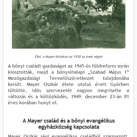
Élet a Mayer-birtokon az 1930-as évek végén
A bőnyi családi gazdaságot az 1945-ös földreform során
kiosztották, majd a bőnyrétalapi „Szabad Május 1”
Mezőgazdasági Termelőszövetkezet tulajdonába
került. Mayer Oszkár élete utolsó éveit Győrben
töltötte, idős szervezetét nagyon megviselte a
változás és a költözködés, 1949. december 23-án 81
éves korában hunyt el.
A Mayer család és a bőnyi evangélikus
egyházközség kapcsolata
Mayer Oszkár régi evangélikus családból származott,