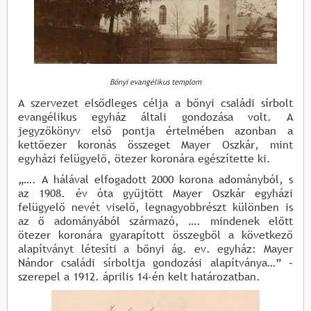
Bőnyi evangélikus templom
A szervezet elsődleges célja a bőnyi családi sírbolt
evangélikus egyház általi gondozása volt. A
jegyzőkönyv első pontja értelmében azonban a
kettőezer koronás összeget Mayer Oszkár, mint
egyházi felügyelő, ötezer koronára egészítette ki.
„…. A hálával elfogadott 2000 korona adományból, s
az 1908. év óta gyűjtött Mayer Oszkár egyházi
felügyelő nevét viselő, legnagyobbrészt különben is
az ő adományából származó, …. mindenek előtt
ötezer koronára gyarapított összegből a következő
alapítványt létesíti a bőnyi ág. ev. egyház: Mayer
Nándor családi sírboltja gondozási alapítványa…” –
szerepel a 1912. április 14-én kelt határozatban.