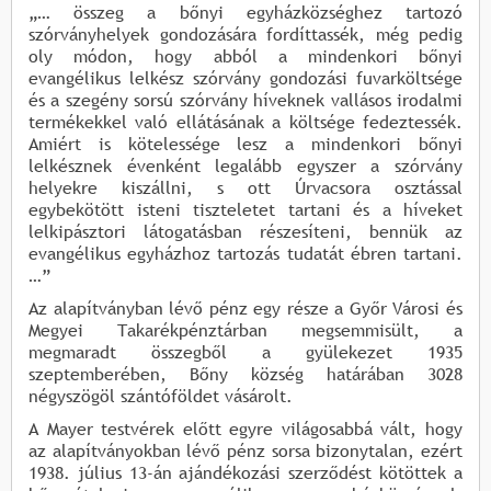
„… összeg a bőnyi egyházközséghez tartozó
szórványhelyek gondozására fordíttassék, még pedig
oly módon, hogy abból a mindenkori bőnyi
evangélikus lelkész szórvány gondozási fuvarköltsége
és a szegény sorsú szórvány híveknek vallásos irodalmi
termékekkel való ellátásának a költsége fedeztessék.
Amiért is kötelessége lesz a mindenkori bőnyi
lelkésznek évenként legalább egyszer a szórvány
helyekre kiszállni, s ott Úrvacsora osztással
egybekötött isteni tiszteletet tartani és a híveket
lelkipásztori látogatásban részesíteni, bennük az
evangélikus egyházhoz tartozás tudatát ébren tartani.
…”
Az alapítványban lévő pénz egy része a Győr Városi és
Megyei Takarékpénztárban megsemmisült, a
megmaradt összegből a gyülekezet 1935
szeptemberében, Bőny község határában 3028
négyszögöl szántóföldet vásárolt.
A Mayer testvérek előtt egyre világosabbá vált, hogy
az alapítványokban lévő pénz sorsa bizonytalan, ezért
1938. július 13-án ajándékozási szerződést kötöttek a