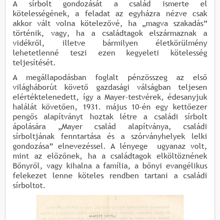
A sírbolt gondozását a család ismerte el
kötelességének, a feladat az egyházra nézve csak
akkor vált volna kötelezővé, ha „magva szakadás”
történik, vagy, ha a családtagok elszármaznak a
vidékről, illetve bármilyen életkörülmény
lehetetlenné teszi ezen kegyeleti kötelesség
teljesítését.
A megállapodásban foglalt pénzösszeg az első
világháborút követő gazdasági válságban teljesen
elértéktelenedett, így a Mayer-testvérek, édesanyjuk
halálát követően, 1931. május 10-én egy kettőezer
pengős alapítványt hoztak létre a családi sírbolt
ápolására „Mayer család alapítványa, családi
sírboltjának fenntartása és a szórványhelyek lelki
gondozása” elnevezéssel. A lényege ugyanaz volt,
mint az előzőnek, ha a családtagok elköltöznének
Bőnyről, vagy kihalna a família, a bőnyi evangélikus
felekezet lenne köteles rendben tartani a családi
sírboltot.