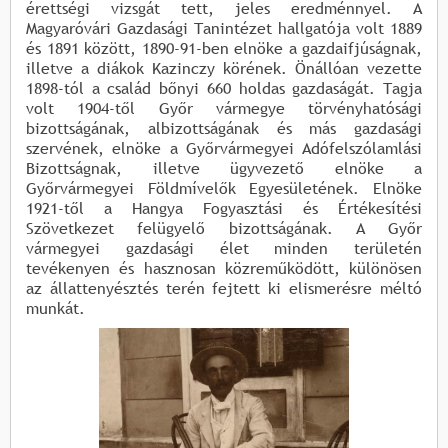
érettségi vizsgát tett, jeles eredménnyel. A
Magyaróvári Gazdasági Tanintézet hallgatója volt 1889
és 1891 között, 1890-91-ben elnöke a gazdaifjúságnak,
illetve a diákok Kazinczy körének. Önállóan vezette
1898-tól a család bőnyi 660 holdas gazdaságát. Tagja
volt 1904-től Győr vármegye törvényhatósági
bizottságának, albizottságának és más gazdasági
szervének, elnöke a Győrvármegyei Adófelszólamlási
Bizottságnak, illetve ügyvezető elnöke a
Győrvármegyei Földmívelők Egyesületének. Elnöke
1921-től a Hangya Fogyasztási és Értékesítési
Szövetkezet felügyelő bizottságának. A Győr
vármegyei gazdasági élet minden területén
tevékenyen és hasznosan közreműködött, különösen
az állattenyésztés terén fejtett ki elismerésre méltó
munkát.