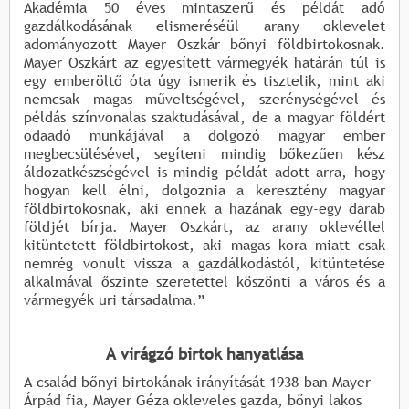
Akadémia 50 éves mintaszerű és példát adó
gazdálkodásának elismeréséül arany oklevelet
adományozott Mayer Oszkár bőnyi földbirtokosnak.
Mayer Oszkárt az egyesített vármegyék határán túl is
egy emberöltő óta úgy ismerik és tisztelik, mint aki
nemcsak magas műveltségével, szerénységével és
példás színvonalas szaktudásával, de a magyar földért
odaadó munkájával a dolgozó magyar ember
megbecsülésével, segíteni mindig bőkezűen kész
áldozatkészségével is mindig példát adott arra, hogy
hogyan kell élni, dolgoznia a keresztény magyar
földbirtokosnak, aki ennek a hazának egy-egy darab
földjét bírja. Mayer Oszkárt, az arany oklevéllel
kitüntetett földbirtokost, aki magas kora miatt csak
nemrég vonult vissza a gazdálkodástól, kitüntetése
alkalmával őszinte szeretettel köszönti a város és a
vármegyék uri társadalma.”
A virágzó birtok hanyatlása
A család bőnyi birtokának irányítását 1938-ban Mayer
Árpád fia, Mayer Géza okleveles gazda, bőnyi lakos