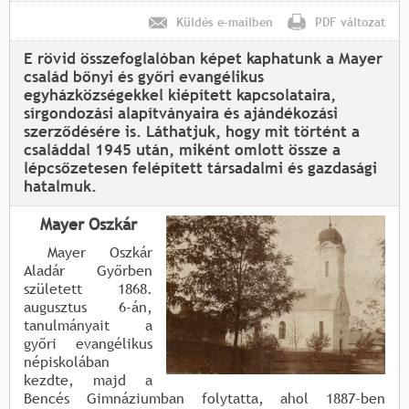
Küldés e-mailben
PDF változat
E rövid összefoglalóban képet kaphatunk a Mayer
család bőnyi és győri evangélikus
egyházközségekkel kiépített kapcsolataira,
sírgondozási alapítványaira és ajándékozási
szerződésére is. Láthatjuk, hogy mit történt a
családdal 1945 után, miként omlott össze a
lépcsőzetesen felépített társadalmi és gazdasági
hatalmuk.
Mayer Oszkár
Mayer Oszkár
Aladár Győrben
született 1868.
augusztus 6-án,
tanulmányait a
győri evangélikus
népiskolában
kezdte, majd a
Bencés Gimnáziumban folytatta, ahol 1887-ben