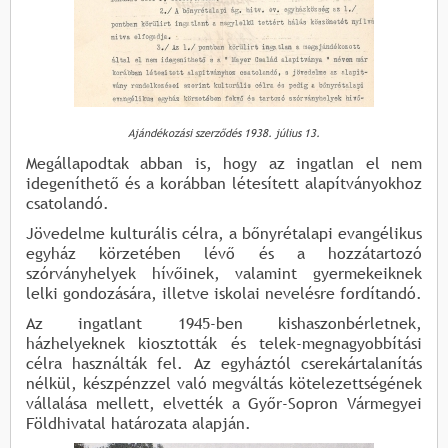
Ajándékozási szerződés 1938. július 13.
Megállapodtak abban is, hogy az ingatlan el nem
idegeníthető és a korábban létesített alapítványokhoz
csatolandó.
Jövedelme kulturális célra, a bőnyrétalapi evangélikus
egyház körzetében lévő és a hozzátartozó
szórványhelyek hívőinek, valamint gyermekeiknek
lelki gondozására, illetve iskolai nevelésre fordítandó.
Az ingatlant 1945-ben kishaszonbérletnek,
házhelyeknek kiosztották és telek-megnagyobbítási
célra használták fel. Az egyháztól cserekártalanítás
nélkül, készpénzzel való megváltás kötelezettségének
vállalása mellett, elvették a Győr-Sopron Vármegyei
Földhivatal határozata alapján.