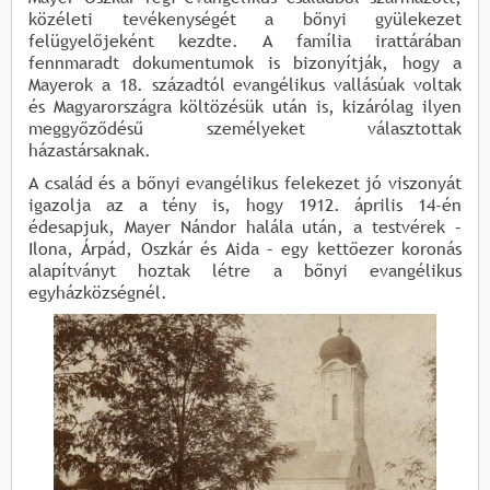
közéleti tevékenységét a bőnyi gyülekezet
felügyelőjeként kezdte. A família irattárában
fennmaradt dokumentumok is bizonyítják, hogy a
Mayerok a 18. századtól evangélikus vallásúak voltak
és Magyarországra költözésük után is, kizárólag ilyen
meggyőződésű személyeket választottak
házastársaknak.
A család és a bőnyi evangélikus felekezet jó viszonyát
igazolja az a tény is, hogy 1912. április 14-én
édesapjuk, Mayer Nándor halála után, a testvérek –
Ilona, Árpád, Oszkár és Aida – egy kettőezer koronás
alapítványt hoztak létre a bőnyi evangélikus
egyházközségnél.