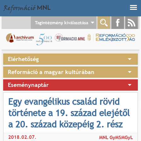
Jump to navigation
Tagintézmény kiválasztása
Elérhetőség
Reformáció a magyar kultúrában
Eseménynaptár
Egy evangélikus család rövid
története a 19. század elejétől
a 20. század közepéig 2. rész
2018.02.07.
MNL GyMSMGyL