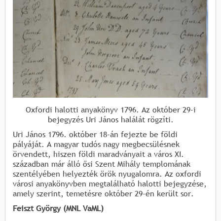
Oxfordi halotti anyakönyv 1796. Az október 29-i
bejegyzés Uri János halálát rögzíti.
Uri János 1796. október 18-án fejezte be földi
pályáját. A magyar tudós nagy megbecsülésnek
örvendett, hiszen földi maradványait a város XI.
században már álló ősi Szent Mihály templomának
szentélyében helyezték örök nyugalomra. Az oxfordi
városi anyakönyvben megtalálható halotti bejegyzése,
amely szerint, temetésre október 29-én került sor.
Feiszt György (MNL VaML)