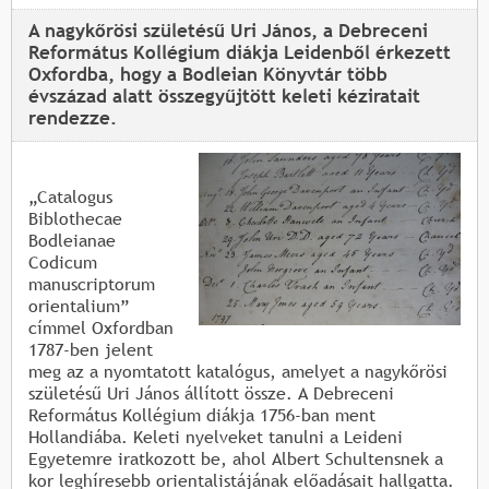
A nagykőrösi születésű Uri János, a Debreceni
Református Kollégium diákja Leidenből érkezett
Oxfordba, hogy a Bodleian Könyvtár több
évszázad alatt összegyűjtött keleti kéziratait
rendezze.
„Catalogus
Biblothecae
Bodleianae
Codicum
manuscriptorum
orientalium”
címmel Oxfordban
1787-ben jelent
meg az a nyomtatott katalógus, amelyet a nagykőrösi
születésű Uri János állított össze. A Debreceni
Református Kollégium diákja 1756-ban ment
Hollandiába. Keleti nyelveket tanulni a Leideni
Egyetemre iratkozott be, ahol Albert Schultensnek a
kor leghíresebb orientalistájának előadásait hallgatta.