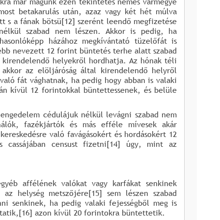
sokra már magunk ezen tekintetes nemes vármegye
 most betakarulás után, azaz vagy két hét múlva
tt s a fának bötsü[12] szerént leendő megfizetése
 nélkül szabad nem lészen. Akkor is pedig, ha
hasonlóképp házához megkívántató tüzelőfát is
ebb nevezett 12 forint büntetés terhe alatt szabad
z kirendelendő helyekről hordhatja. Az hónak téli
akkor az elöljáróság által kirendelendő helyről
való fát vághatnak, ha pedig hogy abban is valaki
án kívül 12 forintokkal büntettessenek, és belüle
ók engedelem cédulájuk nélkül levágni szabad nem
álók, fazékjártók és más efféle mívesek akár
kereskedésre való favágásokért és hordásokért 12
 cassájában censust fizetni[14] úgy, mint az
gyéb affélének valókat vagy karfákat senkinek
y az helység metszőjére[15] sem lészen szabad
ni senkinek, ha pedig valaki fejességből meg is
atik,[16] azon kívül 20 forintokra büntettetik.