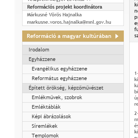
k
Reformációs projekt koordinátora
n
Márkusné Vörös Hajnalka
p
markusne.voros.hajnalka@mnl.gov.hu
e
f
s
Reformáció a magyar kultúrában
Irodalom
Egyházzene
Evangélikus egyházzene
1
Református egyházzene
k
k
Épített örökség, képzőművészet
b
Emlékművek, szobrok
ú
r
Emléktáblák
2
Képi ábrázolások
m
é
Síremlékek
k
Templomok
p