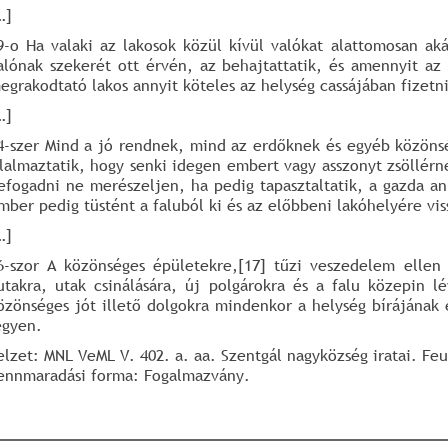
…]
9-o Ha valaki az lakosok közül kívül valókat alattomosan ak
alónak szekerét ott érvén, az behajtattatik, és amennyit az 
egrakodtató lakos annyit köteles az helység cassájában fizetni
…]
4-szer Mind a jó rendnek, mind az erdőknek és egyéb közönsé
ilalmaztatik, hogy senki idegen embert vagy asszonyt zsöllér
efogadni ne merészeljen, ha pedig tapasztaltatik, a gazda an
mber pedig tüstént a faluból ki és az előbbeni lakóhelyére vis
…]
6-szor A közönséges épületekre,[17] tűzi veszedelem ellen 
utakra, utak csinálására, új polgárokra és a falu közepin l
özönséges jót illető dolgokra mindenkor a helység bírájának 
egyen.
elzet: MNL VeML V. 402. a. aa. Szentgál nagyközség iratai. Feu
ennmaradási forma: Fogalmazvány.