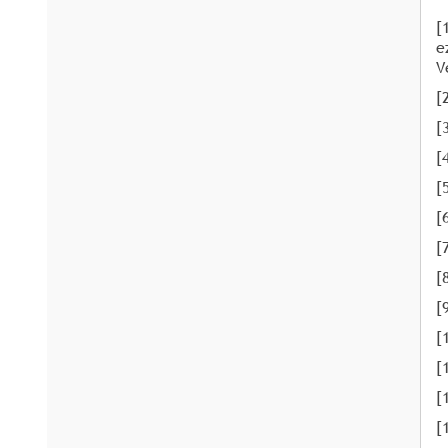
[
e
V
[
[
[
[
[
[
[
[
[
[
[
[