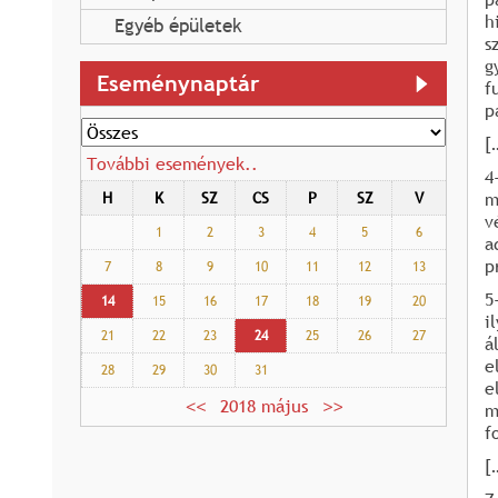
h
Egyéb épületek
s
g
Eseménynaptár
f
p
[
További események..
4
m
H
K
SZ
CS
P
SZ
V
v
1
2
3
4
5
6
a
p
7
8
9
10
11
12
13
5
14
15
16
17
18
19
20
i
21
22
23
24
25
26
27
á
e
28
29
30
31
e
2018 május
m
f
[