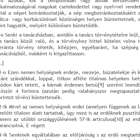
-o Azokat, kik a templomban vagy annak kerületiben i
lkalmatosságával magokat cselekedettel vagy nyelvvel rendetl
ltal a népet botránkoztatják, a nép megbotránkoztatásáért
álca- vagy korbácsütéssel közönséges helyen büntettetnek, 
önt hagyatik, melyért különösen büntetődik.
-o Senki a tanácsházban, amidőn a tanács törvénytételre leül,
a tanács közül való, és a törvényhez hittel köteles volna i
eránta törvény tétetik, kilépjen, egyébaránt, ha széps
anácsházból, másként is kiigazíttasson.
…]
1-o Ezen nemes helységnek erdeje, mezeje, búzatelekje és kas
zánt szándékkal, loppal, titkon afféle tilalmas helyeken he
ódon kárt tetett, a kárnak érdemes betsü[9] szerént leend
lőször 4 forintra (azután pedig valahányszor megtapaszta
orintot tévén) büntettessék.
2-ik Mivel az nemes helységnek erdei (amelyen függenek az 
zelőtt tilalom alatt tartattak, úgy most is az erdőknek pusztít
anem az utóbbi országgyűlésének 57-ik articulusa[10] az erd
arancsolná. E végett
3-ik Senkinek egyáltalában az elöljáróság s az erdő megtart