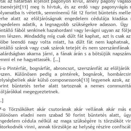
ltal az határban kijelölt pagonyon kívül, amely pagony vágá
ntsenérjét[11] meg is hívtuk, és az erdő vagy pagonyvágás
olyamatba is vétetik, semminemű fát 12 forint büntetés melle
erhe alatt az elöljáróságnak engedelem cédulája kiadása
ngedelem adatik, a legnagyobb szükségekre adasson. Úgy 
öntálló fából senkinek hazahordani vagy levágni ugyan az följ
em lészen. Mindaddig míg csak dűlt fát kaphat, azt is csak a
dőbe leendő nagy volta miatt, ha dűlt fát nem kaphatnak, 
öntálló szárok vagy csak szárok tetejét és nem szerszámfának 
salárdságban akarna járni, a fának árán s a bötsüjük napszám
emmi el ne hagyattassék. […]
5-o Pintérfát, bognárfát, abroncsot, szerszámfát az elöljár
észen. Különösen pedig a pintérek, bognárok, hombárcsin
elységbeliek akár külső composessorok[13] legyenek azok, az 
orint büntetés terhe alatt tartoznak a nemes communitás
löljárókkal megegyeztetnek.
…]
7-o Törzsököket akár csutorának akár vellának akár más e
ülönösen eladni nem szabad 50 forint büntetés alatt, úg
ngedelem cédula nélkül az maga szükségére is törzsököt vin
átorkodnék vinni, annak törzsökje az helység részire confiscált