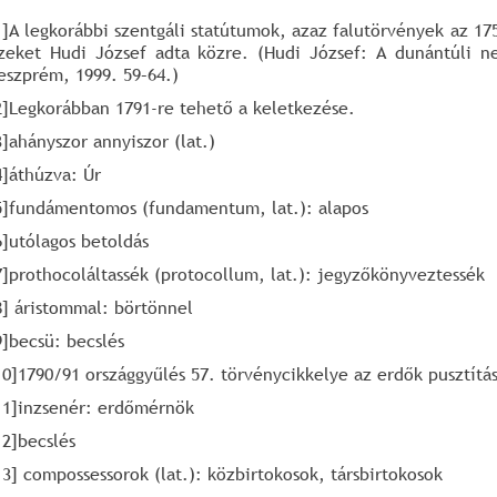
1]A legkorábbi szentgáli statútumok, azaz falutörvények az 17
zeket Hudi József adta közre. (Hudi József: A dunántúli ne
eszprém, 1999. 59–64.)
2]Legkorábban 1791-re tehető a keletkezése.
3]ahányszor annyiszor (lat.)
4]áthúzva: Úr
5]fundámentomos (fundamentum, lat.): alapos
6]utólagos betoldás
7]prothocoláltassék (protocollum, lat.): jegyzőkönyveztessék
8] áristommal: börtönnel
9]becsü: becslés
10]1790/91 országgyűlés 57. törvénycikkelye az erdők pusztít
11]inzsenér: erdőmérnök
12]becslés
13] compossessorok (lat.): közbirtokosok, társbirtokosok