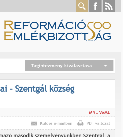
Tagintézmény kiválasztása
i – Szentgál község
MNL VeML
Küldés e-mailben
PDF változat
ármazó második szemelvényünkben Szentgál, a