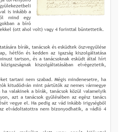
gyülekezetbeli
val is inkább a
gből mind egy
gokban a bíró
el (ott ahol volt) vagy 4 forinttal büntettetik.
tatására bírák, tanácsok és esküdtek öszvegyűlése
ap, hétfőn és kedden az igazság kiszolgáltatása
inust tartson, és a tanácsoknak esküdt által hírt
igazságnak kiszolgáltatásában elvégeztetik,
eket tartani nem szabad. Mégis mindenesetre, ha
ozók kitudódván mint pártütők az nemes vármegye
 ha valakinek a bírák, tanácsok közül valamelyik
gyon, azt a tanácsok gyűlésében az egész tanács
ését vegye el. Ha pedig az vád inkább irigységből
az elvádoltatottra nem bizonyodhatik, a vádló 4