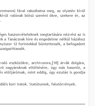
árminemű fával rakodtatna meg, az olyatén kívül
kívül valónak bötsű szerént ökre, szekere ér, az
.
ges haszonvételeknek megtartására nézvést az is
nek a Tanácsnak híre és engedelme nélkül házához
nyiszor 12 forintokkal büntettessék, a befogadott
szaigazíttassék.
való eszközökre, archivumra,[18] árvák dolgára,
évő nagyároknak eltöltésére, úgy más hasonló, a
és elöljáróinak, mint eddig, úgy ezután is gondja
dális kori iratok. Statútumok, falutörvények.