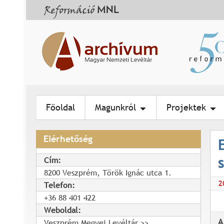
Főoldal
Magunkról
Projektek
Elérhetőség
Cím:
8200 Veszprém, Török Ignác utca 1.
2
Telefon:
+36 88 401 422
Weboldal:
A
Veszprém Megyei Levéltár