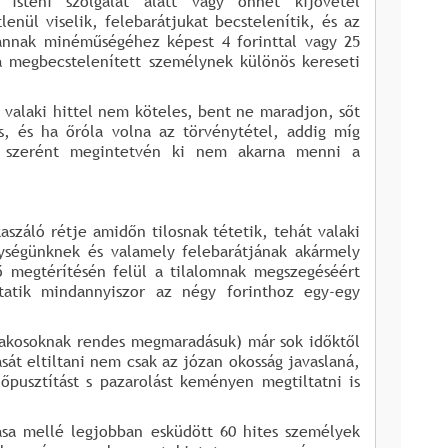
steni szolgálat alatt vagy onnét kijövetel
enül viselik, felebarátjukat becstelenítik, és az
 annak minéműségéhez képest 4 forinttal vagy 25
a megbecstelenített személynek különös kereseti
 valaki hittel nem köteles, bent ne maradjon, sőt
s, és ha őróla volna az törvénytétel, addig míg
ég szerént megintetvén ki nem akarna menni a
záló rétje amidőn tilosnak tétetik, tehát valaki
lységünknek és valamely felebarátjának akármely
ő megtérítésén felül a tilalomnak megszegéséért
ltatik mindannyiszor az négy forinthoz egy-egy
lakosoknak rendes megmaradásuk) már sok időktől
ását eltiltani nem csak az józan okosság javaslaná,
őpusztítást s pazarolást keményen megtiltatni is
ása mellé legjobban esküdött 60 hites személyek