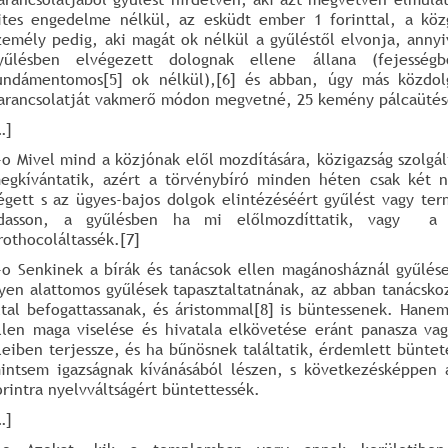
ites engedelme nélkül, az esküdt ember 1 forinttal, a köz
zemély pedig, aki magát ok nélkül a gyűléstől elvonja, annyi
yűlésben elvégezett dolognak ellene állana (fejessé
undámentomos[5] ok nélkül),[6] és abban, úgy más közdol
arancsolatját vakmerő módon megvetné, 25 kemény pálcaütésekk
…]
-o Mivel mind a közjónak elől mozdítására, közigazság szolgál
egkívántatik, azért a törvénybíró minden héten csak két n
égett s az ügyes-bajos dolgok elintézéséért gyűlést vagy term
dasson, a gyűlésben ha mi előlmozdíttatik, vagy a köz
rothocoláltassék.[7]
-o Senkinek a bírák és tanácsok ellen magánosháznál gyűlés
lyen alattomos gyűlések tapasztaltatnának, az abban tanácsk
ltal befogattassanak, és áristommal[8] is büntessenek. Hanem
llen maga viselése és hivatala elkövetése eránt panasza va
leiben terjessze, és ha bűnösnek találtatik, érdemlett büntet
intsem igazságnak kívánásából lészen, s következésképpen 
orintra nyelvváltságért büntettessék.
…]