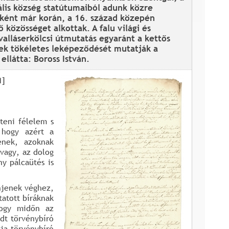
ális község statútumaiból adunk közre
aiként már korán, a 16. század közepén
 közösséget alkottak. A falu világi és
 valláserkölcsi útmutatás egyaránt a kettős
gnek tökéletes leképeződését mutatják a
ellátta: Boross István.
1]
teni félelem s
 hogy azért a
enek, azoknak
 vagy, az dolog
y pálcaütés is
njenek véghez,
tatott bíráknak
hogy midőn az
dt törvénybíró
ja törvénybíró