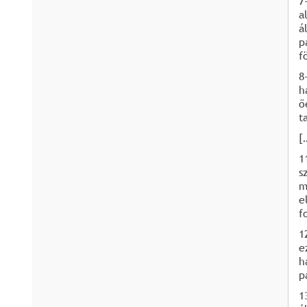
7
a
á
p
f
8
h
ő
t
[
1
s
m
e
f
1
e
h
p
1