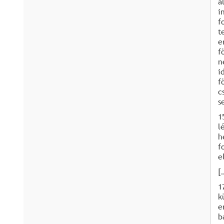
á
i
f
t
e
f
n
i
f
c
s
1
l
h
f
e
[
1
k
e
b