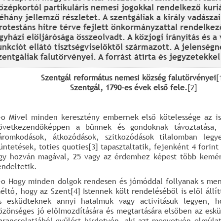
özépkortól partikuláris nemesi jogokkal rendelkező kuri
éhány jellemző részletet. A szentgáliak a király vadász
rotestáns hitre térve fejlett önkormányzattal rendelkező
gyházi elöljárósága összeolvadt. A közjogi irányítás és a
unkciót ellátó tisztségviselőktől származott. A jelensé
zentgáliak falutörvényei. A forrást átírta és jegyzetekkel 
Szentgál református nemesi község falutörvényei
[
Szentgál, 1790-es évek első fele.
[2]
-o Mivel minden keresztény embernek első kötelessége az is
övetkezendőképpen a bűnnek és gondoknak távoztatása,
áromkodások, átkozódások, szitkozódások tilalomban legy
üntetések, toties quoties[3] tapasztaltatik, fejenként 4 forint
gy hozván magával, 25 vagy az érdemhez képest több kemén
endeltetik.
-o Hogy minden dolgok rendesen és jómóddal follyanak s me
éltó, hogy az Szent[4] Istennek költ rendeléséből is elől állít
s esküdteknek annyi hatalmuk vagy activitásuk legyen, 
özönséges jó előlmozdítására és megtartására elsőben az eskü
arancsolatjából gyűlést hirdetvén, aki azt megvetvén elmúlat