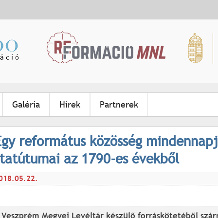
Jump to navigation
Galéria
Hírek
Partnerek
Egy református közösség mindennapja
statútumai az 1790-es évekből
018.05.22.
 Veszprém Megyei Levéltár készülő forráskötetéből sz