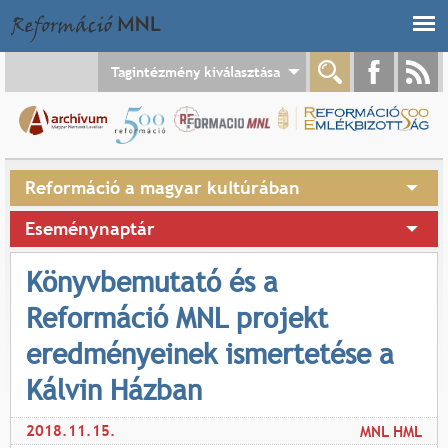
Jump to navigation
Tagintézmény kiválasztása
Reformáció a magyar kultúrában
Eseménynaptár
Könyvbemutató és a
Reformáció MNL projekt
eredményeinek ismertetése a
Kálvin Házban
2018.11.15.
MNL HML