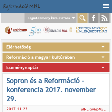
Jump to navigation
Tagintézmény kiválasztása
Elérhetőség
Reformáció a magyar kultúrában
Eseménynaptár
Sopron és a Reformáció -
konferencia 2017. november
29.
2017.11.23.
MNL GyMSMSL