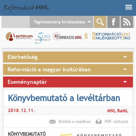
Jump to navigation
Tagintézmény kiválasztása
Elérhetőség
Reformáció a magyar kultúrában
Eseménynaptár
Könyvbemutató a levéltárban
2018.12.11.
MNL BaML
Küldés e-mailben
PDF változat
KÖNYVBEMUTATÓ