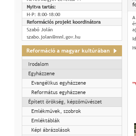
f
Nyitva tartás:
H-P: 8:00-18:00
A
Reformációs projekt koordinátora
é
Szabó Jolán
a
szabo.jolan@mnl.gov.hu
I
H
Reformáció a magyar kultúrában
Irodalom
Egyházzene
Evangélikus egyházzene
"
Református egyházzene
Épített örökség, képzőművészet
Emlékművek, szobrok
Emléktáblák
Képi ábrázolások