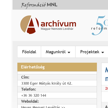
Főoldal
Magunkról
Projektek
Elérhetőség
Cím:
3300 Eger Mátyás király út 62.
2
Telefon:
+36 36 320 144
Weboldal:
A
Heves Megyei Levéltár