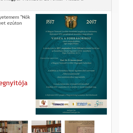
Egyetemem "Nők
yet ezúton
megnyitója