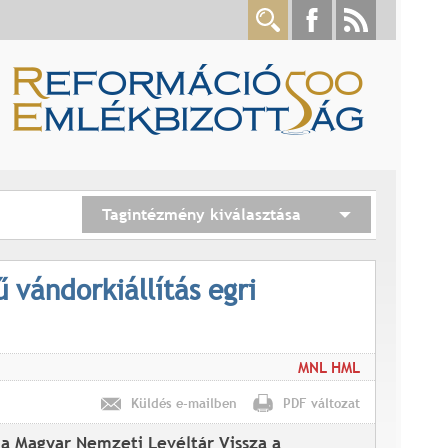
Tagintézmény kiválasztása
 vándorkiállítás egri
MNL HML
Küldés e-mailben
PDF változat
 a Magyar Nemzeti Levéltár Vissza a