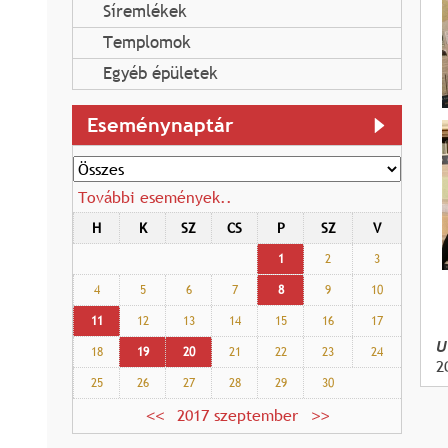
Síremlékek
Templomok
Egyéb épületek
Eseménynaptár
További események..
H
K
SZ
CS
P
SZ
V
1
2
3
4
5
6
7
8
9
10
11
12
13
14
15
16
17
U
18
19
20
21
22
23
24
2
25
26
27
28
29
30
2017 szeptember