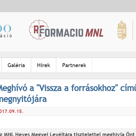
Jump to navigation
Galéria
Hírek
Partnerek
Meghívó a "Vissza a forrásokhoz" című
megnyitójára
017.09.15.
z MNL Heves Megyei Levéltára tisztelettel meghívja Önt