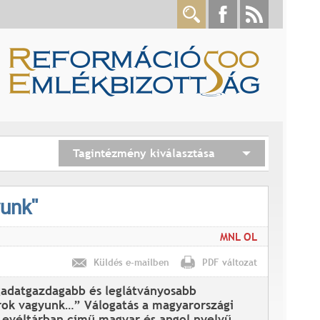
Tagintézmény kiválasztása
unk"
MNL OL
Küldés e-mailben
PDF változat
adatgazdagabb és leglátványosabb
ok vagyunk…” Válogatás a magyarországi
Levéltárban című magyar és angol nyelvű