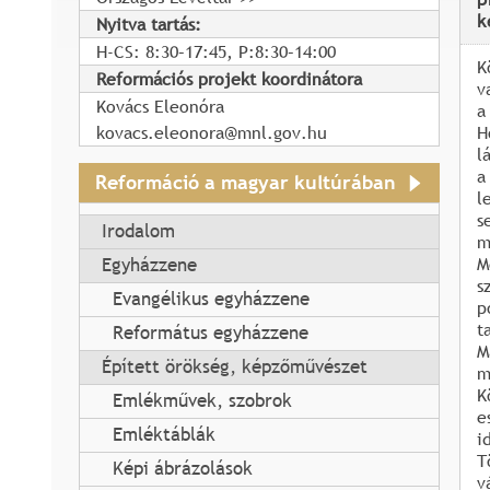
k
Nyitva tartás:
H-CS: 8:30–17:45, P:8:30–14:00
K
Reformációs projekt koordinátora
v
Kovács Eleonóra
a
kovacs.eleonora@mnl.gov.hu
H
l
a
Reformáció a magyar kultúrában
l
s
Irodalom
m
M
Egyházzene
s
Evangélikus egyházzene
p
t
Református egyházzene
M
Épített örökség, képzőművészet
m
K
Emlékművek, szobrok
e
Emléktáblák
i
T
Képi ábrázolások
v