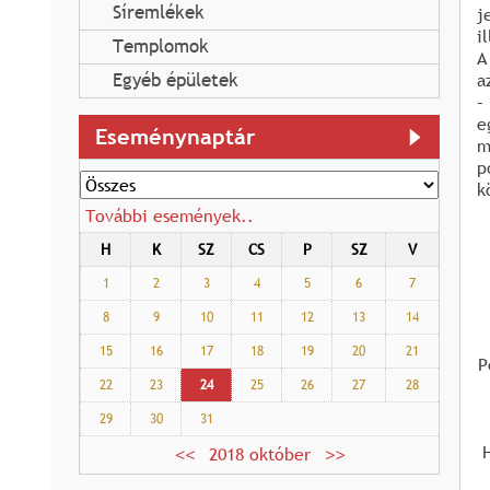
Síremlékek
j
i
Templomok
A
Egyéb épületek
a
–
e
Eseménynaptár
m
p
k
További események..
H
K
SZ
CS
P
SZ
V
1
2
3
4
5
6
7
8
9
10
11
12
13
14
15
16
17
18
19
20
21
P
22
23
24
25
26
27
28
29
30
31
2018 október