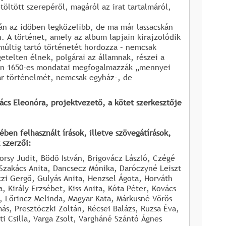
öltött szerepéről, magáról az irat tartalmáról,
lán az időben legközelibb, de ma már lassacskán
. A történet, amely az album lapjain kirajzolódik
múltig tartó történetét hordozza – nemcsak
telten élnek, polgárai az államnak, részei a
án 1650-es mondatai megfogalmazzák „mennyei
yar történelmét, nemcsak egyház-, de
ács Eleonóra, projektvezető, a kötet szerkesztője
en felhasznált írások, illetve szövegátírások,
 szerzői:
Borsy Judit, Bödő István, Brigovácz László, Czégé
Szakács Anita, Dancsecz Mónika, Daróczyné Leiszt
czi Gergő, Gulyás Anita, Henzsel Ágota, Horváth
, Király Erzsébet, Kiss Anita, Kóta Péter, Kovács
a, Lőrincz Melinda, Magyar Kata, Márkusné Vörös
ás, Presztóczki Zoltán, Récsei Balázs, Ruzsa Éva,
i Csilla, Varga Zsolt, Vargháné Szántó Ágnes