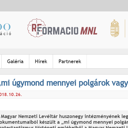
Jump to navigation
Galéria
Hírek
Partnerek
„mi úgymond mennyei polgárok vagy
018.10.26.
 Magyar Nemzeti Levéltár huszonegy intézményének leg
okumentumaiból készült a „mi úgymond mennyei polgár
rotestantizmus történeti emlékeiből a Magyar Nemzeti 