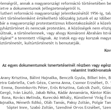
elenségről, annak a magyarországi reformáció történetében bet
lletve a dokumentumok jellegzetességeiről is.
 lutheri reformáció magyarországi jelentkezésétől 1956-ig, ta
zért történelemként értékelhető időszakig jutunk el az időben
 bár a magyarországi protestantizmus kibontakozásától a közel
gyháztörténet és nemcsak protestáns. A közösségek nem elszige
últnak, a történelemnek, vagy ahogy Komáromi Ábrahám Istv
olgárai” a teremtett világnak. Az iratok egy-egy korszak mag
öztörténetét, kultúrtörténetét is bemutatják.
Kov
Az egyes dokumentumok ismertetéseinél részben vagy egészéb
valamint iratkivonatok
Arany Krisztina, Bálint Hajnalka, Benczik Gyula, Bilkei Irén, 
etra Gabriella, Cseh Géza, Cserna Anna, Csomor Erzsébet, D. 
Emma, Dominkovits Péter, Erős Krisztina, Galcsik Zsolt, Gön
Gergő, Iván László, Jakab Réka, Kádár Annamária, Kántor Klára
Ilona, Kovács Melinda, Kurecskó Mihály, Künstlerné Virág Év
Hajnalka, Németh Ildikó, Oláh Tamás, Paksy Zoltán, Polgár Tam
Söptei Imre, Szabó Zoltán, Szendiné Orvos Erzsébet, Szent