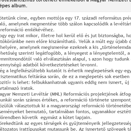
épes album.
ötetünk címe, egyben mottója egy 17. századi református pré
aló, amelynek megmentése több szálon kapcsolódik a levéltá
 reformáció emlékévéhez.
ogy egy irat mikor, illetve hol kerül elő és jut biztonságba, h
átókörünkbe nem előre kiszámítható. Velük a múlt egy újabb d
 helyére, amelynek megismerése ezeknek a kis „történelemda
ehetőség szerinti legátfogóbb, a lényegest a lényegtelentől, a 
emmitmondótól való elválasztásán alapul, s azon hogy tudunk
ennyiségű adatból következtetéseket levonni.
ég a legfelkészültebb kutatót is érhetik meglepetések egy-egy
zisztematikus feltárása során, de ez a meglepetés sok esetben
ozitív is lehet: felbukkanhatnak ugyanis eddig nem ismert, új
artalmazó iratok.
agyar Nemzeti Levéltár (MNL) Reformációs projektjének átfogó,
unkái során számos értékes, a reformáció története szempontj
özülük választottuk ki a magyarországi reformáció történetéb
seményeket bemutató, tartalmában fontos, ugyanakkor esztét
dőrendben követik egymást a kötet lapjain.
örekedtünk az egyes térségek és gyűjteményeik jellegzetesség
áltozatos irattípusokat mutassunk be. Az ismertető szövegek tá