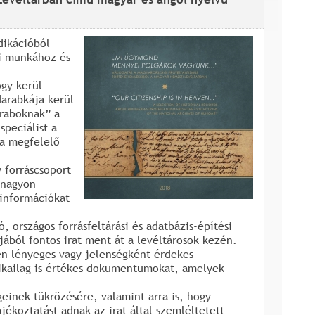
dikációból
ri munkához és
ogy kerül
arabkája kerül
raboknak” a
speciálist a
 a megfelelő
 forráscsoport
 nagyon
 információkat
 országos forrásfeltárási és adatbázis-építési
ából fontos irat ment át a levéltárosok kezén.
en lényeges vagy jelenségként érdekes
ikailag is értékes dokumentumokat, amelyek
einek tükrözésére, valamint arra is, hogy
jékoztatást adnak az irat által szemléltetett