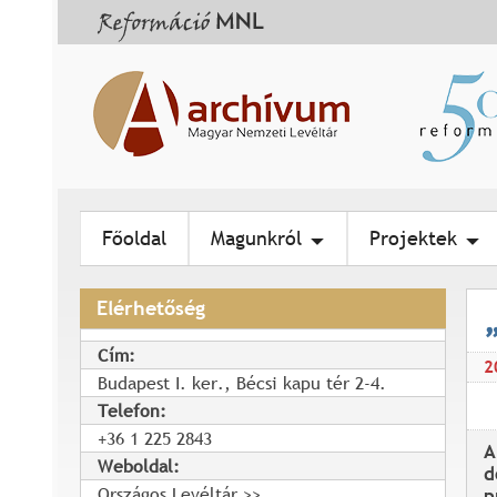
Főoldal
Magunkról
Projektek
Elérhetőség
Cím:
2
Budapest I. ker., Bécsi kapu tér 2-4.
Telefon:
+36 1 225 2843
A
Weboldal:
d
Országos Levéltár
p