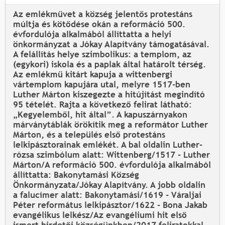
Az emlékművet a község jelentős protestáns
múltja és kötődése okán a reformáció 500.
évfordulója alkalmából állíttatta a helyi
önkormányzat a Jókay Alapítvány támogatásával.
A felállítás helye szimbolikus: a templom, az
(egykori) iskola és a paplak által határolt térség.
Az emlékmű kitárt kapuja a wittenbergi
vártemplom kapujára utal, melyre 1517-ben
Luther Márton kiszegezte a hitújítást megindító
95 tételét. Rajta a következő felirat látható:
„Kegyelemből, hit által”. A kapuszárnyakon
márványtáblák örökítik meg a reformátor Luther
Márton, és a település első protestáns
lelkipásztorainak emlékét. A bal oldalin Luther-
rózsa szimbólum alatt: Wittenberg/1517 - Luther
Márton/A reformáció 500. évfordulója alkalmából
állíttatta: Bakonytamási Község
Önkormányzata/Jókay Alapítvány. A jobb oldalin
a falucímer alatt: Bakonytamási/1619 - Váraljai
Péter református lelkipásztor/1622 - Bona Jakab
evangélikus lelkész/Az evangéliumi hit első