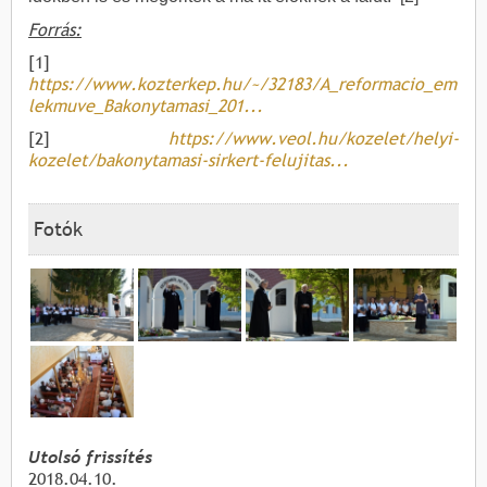
Forrás:
[1]
https://www.kozterkep.hu/~/32183/A_reformacio_em
lekmuve_Bakonytamasi_201...
[2]
https://www.veol.hu/kozelet/helyi-
kozelet/bakonytamasi-sirkert-felujitas...
Fotók
Utolsó frissítés
2018.04.10.