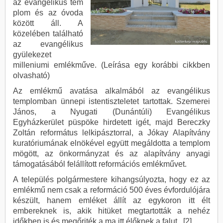
az evangélikus tem
plom és az óvoda
között áll. A
közelében található
az evangélikus
gyülekezet
milleniumi emlékműve. (Leírása egy korábbi cikkben
olvasható)
Az emlékmű avatása alkalmából az evangélikus
templomban ünnepi istentiszteletet tartottak. Szemerei
János, a Nyugati (Dunántúli) Evangélikus
Egyházkerület püspöke hirdetett igét, majd Bereczky
Zoltán református lelkipásztorral, a Jókay Alapítvány
kuratóriumának elnökével együtt megáldotta a templom
mögött, az önkormányzat és az alapítvány anyagi
támogatásából felállított reformációs emlékművet.
A település polgármestere kihangsúlyozta, hogy ez az
emlékmű nem csak a reformáció 500 éves évfordulójára
készült, hanem emléket állít az egykoron itt élt
embereknek is, akik hitüket megtartották a nehéz
időkben is és megőriték a ma itt élőknek a falut. [2]