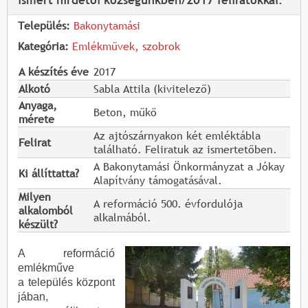
ismert hirdetői községünkben/2017 feliratokkal.
Település:
Bakonytamási
Kategória:
Emlékművek, szobrok
A készítés éve
2017
Alkotó
Sabla Attila (kivitelező)
Anyaga,
Beton, műkő
mérete
Az ajtószárnyakon két emléktábla
Felirat
található. Feliratuk az ismertetőben.
A Bakonytamási Önkormányzat a Jókay
Ki állíttatta?
Alapítvány támogatásával.
Milyen
A reformáció 500. évfordulója
alkalomból
alkalmából.
készült?
A reformáció
emlékműve
a település központ
jában,