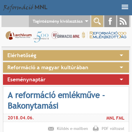
Jump to navigation
Tagintézmény kiválasztása
Elérhetőség
Reformáció a magyar kultúrában
Eseménynaptár
A reformáció emlékműve -
Bakonytamási
2018.04.06.
MNL FML
Küldés e-mailben
PDF változat