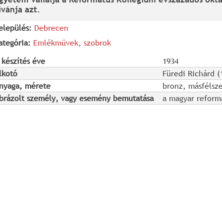
ívánja azt.
elepülés:
Debrecen
ategória:
Emlékművek, szobrok
 készítés éve
1934
lkotó
Füredi Richárd (
nyaga, mérete
bronz, másfélsze
brázolt személy, vagy esemény bemutatása
a magyar reformá