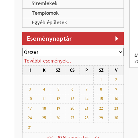
Síremlékek
Templomok
Egyéb épületek
Eseménynaptár
U
További események..
2
H
K
SZ
CS
P
SZ
V
1
2
3
4
5
6
7
8
9
10
11
12
13
14
15
16
17
18
19
20
21
22
23
24
25
26
27
28
29
30
31
2026 augusztus