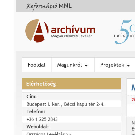
Főoldal
Magunkról
Projektek
Elérhetőség
Cím:
2
Budapest I. ker., Bécsi kapu tér 2-4.
Telefon:
+36 1 225 2843
N
Weboldal:
E
Országos Levéltár
e