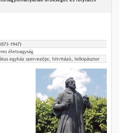
1873-1947)
res életnagyság
tus egyház szervezője, hitvitázó, lelkipásztor