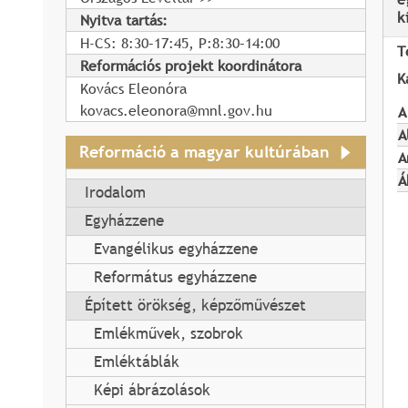
k
Nyitva tartás:
H-CS: 8:30–17:45, P:8:30–14:00
T
Reformációs projekt koordinátora
K
Kovács Eleonóra
kovacs.eleonora@mnl.gov.hu
A
A
Reformáció a magyar kultúrában
A
Á
Irodalom
Egyházzene
Evangélikus egyházzene
Református egyházzene
Épített örökség, képzőművészet
Emlékművek, szobrok
Emléktáblák
Képi ábrázolások