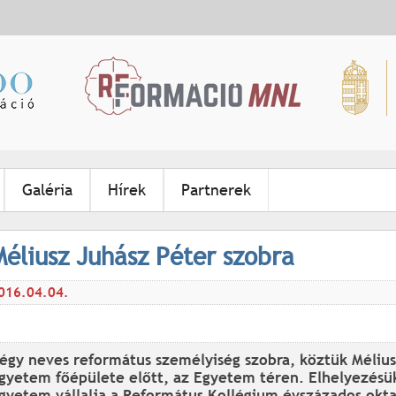
Jump to navigation
Galéria
Hírek
Partnerek
Méliusz Juhász Péter szobra
016.04.04.
égy neves református személyiség szobra, köztük Méliusz
gyetem főépülete előtt, az Egyetem téren. Elhelyezésük
gyetem vállalja a Református Kollégium évszázados okt