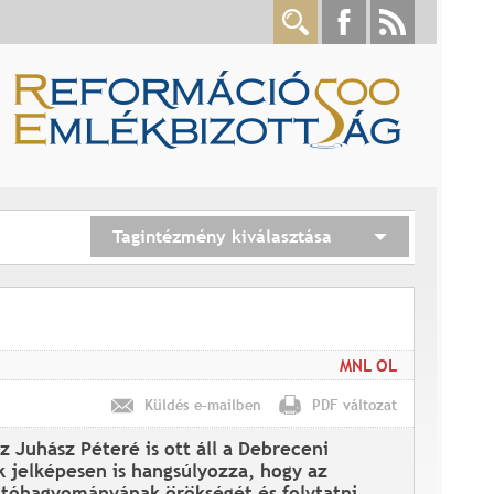
Tagintézmény kiválasztása
MNL OL
Küldés e-mailben
PDF változat
 Juhász Péteré is ott áll a Debreceni
 jelképesen is hangsúlyozza, hogy az
atóhagyományának örökségét és folytatni