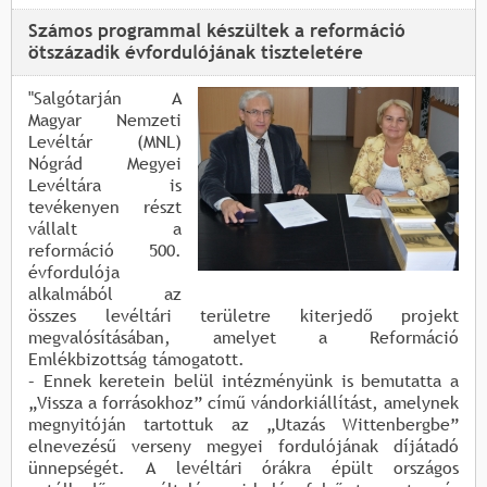
Számos programmal készültek a reformáció
ötszázadik évfordulójának tiszteletére
"Salgótarján A
Magyar Nemzeti
Levéltár (MNL)
Nógrád Megyei
Levéltára is
tevékenyen részt
vállalt a
reformáció 500.
évfordulója
alkalmából az
összes levéltári területre kiterjedő projekt
megvalósításában, amelyet a Reformáció
Emlékbizottság támogatott.
– Ennek keretein belül intézményünk is bemutatta a
„Vissza a forrásokhoz” című vándorkiállítást, amelynek
megnyitóján tartottuk az „Utazás Wittenbergbe”
elnevezésű verseny megyei fordulójának díjátadó
ünnepségét. A levéltári órákra épült országos