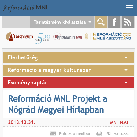
Jump to navigation
Tagintézmény kiválasztása
Elérhetőség
Reformáció a magyar kultúrában
Eseménynaptár
Reformáció MNL Projekt a
Nógrád Megyei Hírlapban
2018.10.31.
MNL NML
Küldés e-mailben
PDF változat