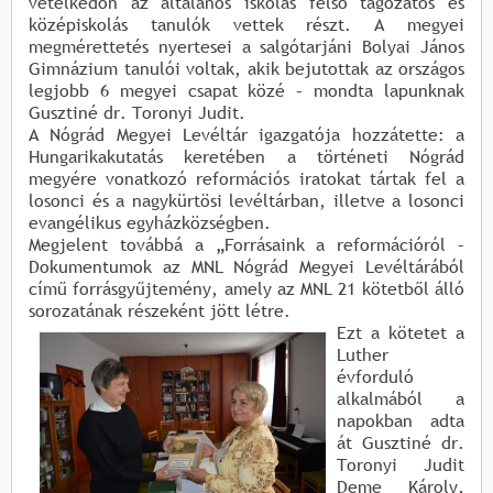
vetélkedőn az általános iskolás felső tagozatos és
középiskolás tanulók vettek részt. A megyei
megmérettetés nyertesei a salgótarjáni Bolyai János
Gimnázium tanulói voltak, akik bejutottak az országos
legjobb 6 megyei csapat közé – mondta lapunknak
Gusztiné dr. Toronyi Judit.
A Nógrád Megyei Levéltár igazgatója hozzátette: a
Hungarikakutatás keretében a történeti Nógrád
megyére vonatkozó reformációs iratokat tártak fel a
losonci és a nagykürtösi levéltárban, illetve a losonci
evangélikus egyházközségben.
Megjelent továbbá a „Forrásaink a reformációról –
Dokumentumok az MNL Nógrád Megyei Levéltárából
című forrásgyűjtemény, amely az MNL 21 kötetből álló
sorozatának részeként jött létre.
Ezt a kötetet a
Luther
évforduló
alkalmából a
napokban adta
át Gusztiné dr.
Toronyi Judit
Deme Károly,