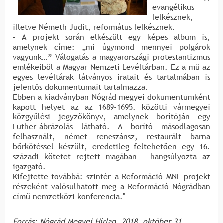
evangélikus
lelkésznek,
illetve Németh Judit, református lelkésznek.
– A projekt során elkészült egy képes album is,
amelynek címe: „mi úgymond mennyei polgárok
vagyunk…” Válogatás a magyarországi protestantizmus
emlékeiből a Magyar Nemzeti Levéltárban. Ez a mű az
egyes levéltárak látványos iratait és tartalmában is
jelentős dokumentumait tartalmazza.
Ebben a kiadványban Nógrád megyei dokumentumként
kapott helyet az az 1689-1695. közötti vármegyei
közgyűlési jegyzőkönyv, amelynek borítóján egy
Luther-ábrázolás látható. A borító másodlagosan
felhasznált, német reneszánsz, restaurált barna
bőrkötéssel készült, eredetileg feltehetően egy 16.
századi kötetet rejtett magában – hangsúlyozta az
igazgató.
Kifejtette továbbá: szintén a Reformáció MNL projekt
részeként valósulhatott meg a Reformáció Nógrádban
című nemzetközi konferencia."
Forrás: Nógrád Megyei Hírlap, 2018. október 31.