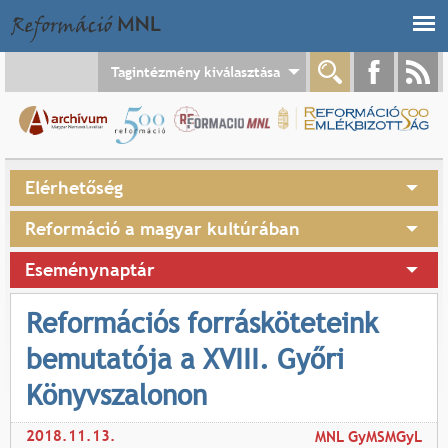
Jump to navigation
Tagintézmény kiválasztása
Elérhetőség
Reformáció a magyar kultúrában
Eseménynaptár
Reformációs forrásköteteink
bemutatója a XVIII. Győri
Könyvszalonon
2018.11.13.
MNL GyMSMGyL