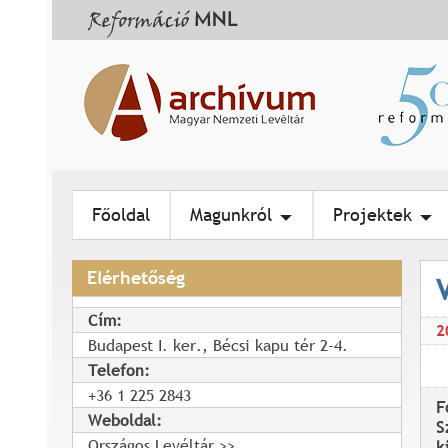
Főoldal
Magunkról
Projektek
Elérhetőség
Cím:
2
Budapest I. ker., Bécsi kapu tér 2-4.
Telefon:
+36 1 225 2843
F
Weboldal:
S
Országos Levéltár
k