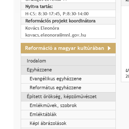
Nyitva tartás:
H-CS: 8:30–17:45, P:8:30–14:00
Reformációs projekt koordinátora
Kovács Eleonóra
kovacs.eleonora@mnl.gov.hu
Reformáció a magyar kultúrában
Irodalom
Egyházzene
U
2
Evangélikus egyházzene
Református egyházzene
Épített örökség, képzőművészet
Emlékművek, szobrok
Emléktáblák
Képi ábrázolások