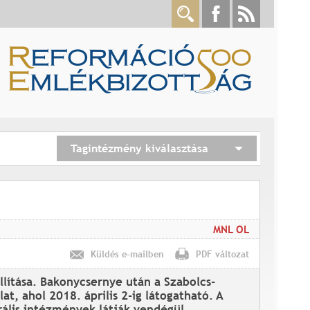
Tagintézmény kiválasztása
MNL OL
Küldés e-mailben
PDF változat
állítása. Bakonycsernye után a Szabolcs-
, ahol 2018. április 2-ig látogatható. A
rális intézmények látják vendégül.