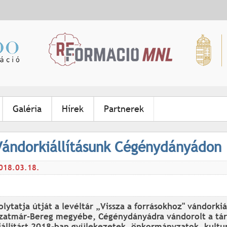
Jump to navigation
Galéria
Hírek
Partnerek
Vándorkiállításunk Cégénydányádon
018.03.18.
olytatja útját a levéltár „Vissza a forrásokhoz" vándorki
zatmár-Bereg megyébe, Cégénydányádra vándorolt a tárlat
iállítást 2018-ban gyülekezetek, önkormányzatok, kultu