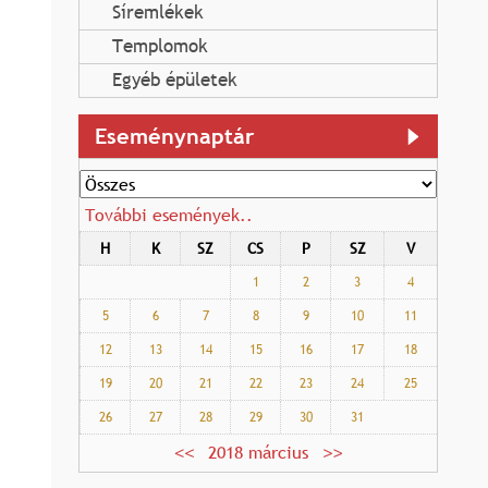
Síremlékek
Templomok
Egyéb épületek
Eseménynaptár
További események..
H
K
SZ
CS
P
SZ
V
1
2
3
4
5
6
7
8
9
10
11
12
13
14
15
16
17
18
19
20
21
22
23
24
25
26
27
28
29
30
31
2018 március