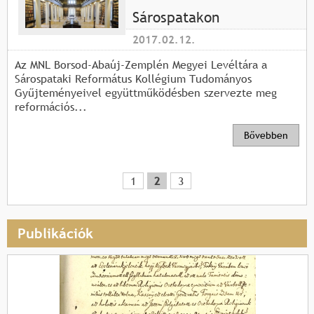
Sárospatakon
2017.02.12.
Az MNL Borsod-Abaúj-Zemplén Megyei Levéltára a
Sárospataki Református Kollégium Tudományos
Gyűjteményeivel együttműködésben szervezte meg
reformációs...
Bővebben
1
2
3
O
l
Publikációk
d
a