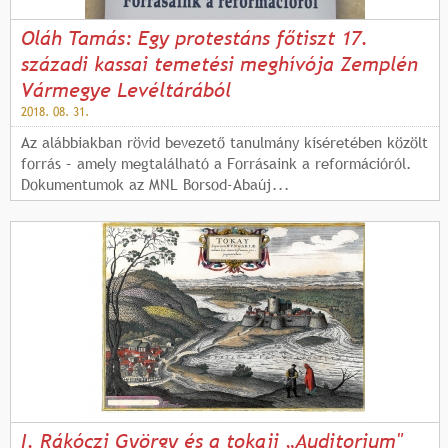
Oláh Tamás: Egy protestáns főtiszt 17.
századi kassai temetési meghívója Zemplén
Vármegye Levéltárából
2018. 08. 31.
Az alábbiakban rövid bevezető tanulmány kíséretében közölt
forrás – amely megtalálható a Forrásaink a reformációról.
Dokumentumok az MNL Borsod-Abaúj...
I. Rákóczi György és a tokaji „Auditorium"