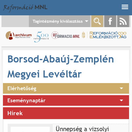
Jump to navigation
Tagintézmény kiválasztása
Borsod-Abaúj-Zemplén
Megyei Levéltár
Elérhetőség
Eseménynaptár
Hírek
Ünnepség a vizsolyi