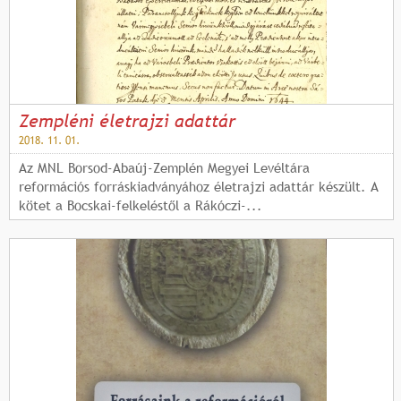
l
a
k
Zempléni életrajzi adattár
2018. 11. 01.
Az MNL Borsod-Abaúj-Zemplén Megyei Levéltára
reformációs forráskiadványához életrajzi adattár készült. A
kötet a Bocskai-felkeléstől a Rákóczi-...