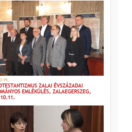
0.19.
OTESTANTIZMUS ZALAI ÉVSZÁZADAI
MÁNYOS EMLÉKÜLÉS, ZALAEGERSZEG,
.10.11.