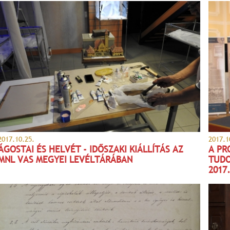
2017.10.25.
2017.1
ÁGOSTAI ÉS HELVÉT - IDŐSZAKI KIÁLLÍTÁS AZ
A PR
MNL VAS MEGYEI LEVÉLTÁRÁBAN
TUDO
2017