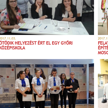
2017.11.03.
2017.1
ÖTÖDIK HELYEZÉST ÉRT EL EGY GYŐRI
FELA
KÖZÉPISKOLA
ÉPÍT
MOS