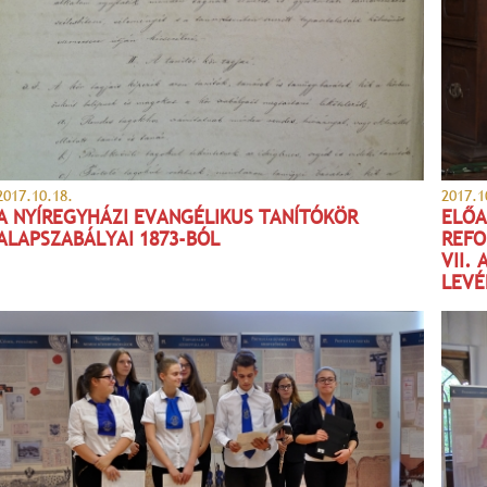
2017.10.18.
2017.1
A NYÍREGYHÁZI EVANGÉLIKUS TANÍTÓKÖR
ELŐA
ALAPSZABÁLYAI 1873-BÓL
REFO
VII.
LEVÉ