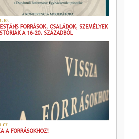
1.10.
ESTÁNS FORRÁSOK, CSALÁDOK, SZEMÉLYEK
ISTÓRIÁK A 16-20. SZÁZADBÓL
1.07.
ZA A FORRÁSOKHOZ!