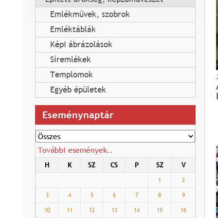
Emlékművek, szobrok
Emléktáblák
Képi ábrázolások
l
Síremlékek
Templomok
Egyéb épületek
k
Eseménynaptár
További események..
H
K
SZ
CS
P
SZ
V
1
2
3
4
5
6
7
8
9
10
11
12
13
14
15
16