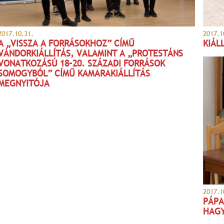
2017.10.31.
2017.1
A „VISSZA A FORRÁSOKHOZ” CÍMŰ
KIÁL
VÁNDORKIÁLLÍTÁS, VALAMINT A „PROTESTÁNS
VONATKOZÁSÚ 18–20. SZÁZADI FORRÁSOK
SOMOGYBÓL” CÍMŰ KAMARAKIÁLLÍTÁS
MEGNYITÓJA
2017.1
PÁPA
HAGY