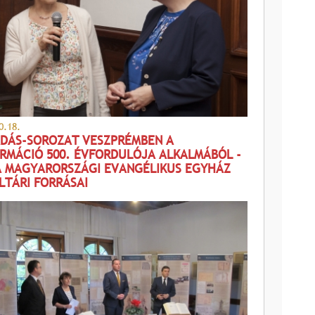
0.18.
DÁS-SOROZAT VESZPRÉMBEN A
RMÁCIÓ 500. ÉVFORDULÓJA ALKALMÁBÓL -
 A MAGYARORSZÁGI EVANGÉLIKUS EGYHÁZ
LTÁRI FORRÁSAI