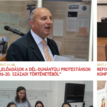
2017.11.06.
2017.1
„ELŐADÁSOK A DÉL-DUNÁNTÚLI PROTESTÁNSOK
REFO
16-20. SZÁZADI TÖRTÉNETÉBŐL”
KONF