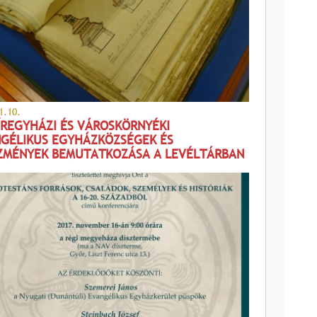
1.10.
ÍREGYHÁZI ÉS VÁROSKÖRNYÉKI
GÉLIKUS EGYHÁZKÖZSÉGEK ÉS
ZMÉNYEK BEMUTATKOZÁSA A LEVÉLTÁRBAN