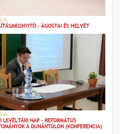
0.31.
LÍTÁSMEGNYITÓ - ÁGOSTAI ÉS HELVÉT
0.25.
I LEVÉLTÁRI NAP - REFORMÁTUS
OMÁNYOK A DUNÁNTÚLON (KONFERENCIA)