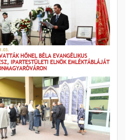
1.03.
VATTÁK HŐNEL BÉLA EVANGÉLIKUS
ÉSZ, IPARTESTÜLETI ELNÖK EMLÉKTÁBLÁJÁT
ONMAGYARÓVÁRON