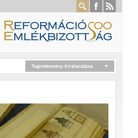
Tagintézmény kiválasztása