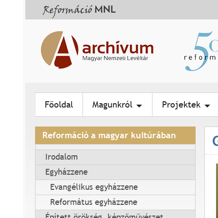
Főoldal
Magunkról
Projektek
Reformáció a magyar kultúrában
Irodalom
Egyházzene
Evangélikus egyházzene
Református egyházzene
l
Épített örökség, képzőművészet