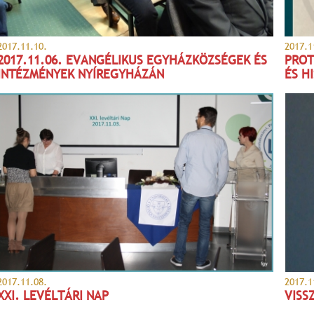
2017.11.10.
2017.1
2017.11.06. EVANGÉLIKUS EGYHÁZKÖZSÉGEK ÉS
PROT
INTÉZMÉNYEK NYÍREGYHÁZÁN
ÉS H
2017.11.08.
2017.1
XXI. LEVÉLTÁRI NAP
VISS