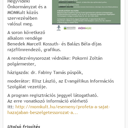
Hegyvidéki
Önkormányzat és a
MOMKult közös
szervezésében
valósul meg.
A soron következő
alkalom vendége
Benedek Marcell Kossuth- és Balázs Béla-díjas
rajzfilmrendező, grafikus.
A rendezvénysorozat védnöke: Pokorni Zoltán
polgármester,
házigazda: dr. Fabiny Tamás püspök,
moderátor: Illisz László, az Evangélikus Információs
Szolgálat vezetője.
A program regisztrációs jeggyel látogatható.
Az erre vonatkozó információ elérhető
itt:
http://momkult.hu/esemeny/profeta-a-sajat-
hazajaban-beszelgetessorozat-a...
Utolsó frissítés