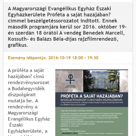
A Magyarországi Evangélikus Egyház Északi
Egyházkerülete Próféta a saját hazájában?
címmel beszélgetéssorozatot indított. Ennek
második programjára kerül sor 2016. október 19-
én szerdán 18 órától A vendég Benedek Marcell,
Kossuth- és Balázs Béla-díjas rajzfilmrendező,
grafikus.
Esemény időpontja:
2016-10-19
18:00
-
19:30
A próféta a saját
hazájában? című
rendezvénysorozat
a Budahegyvidék
díszpolgárait
mutatja be. A
rendezvény a
Magyarországi
Evangélikus Egyház
Északi
Egyházkerülete, a