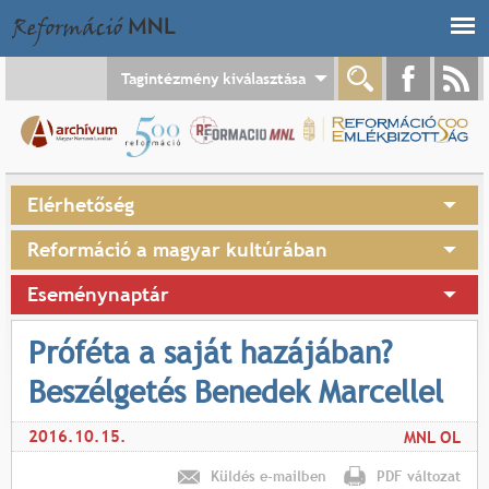
Jump to navigation
Tagintézmény kiválasztása
Elérhetőség
Reformáció a magyar kultúrában
Eseménynaptár
Próféta a saját hazájában?
Beszélgetés Benedek Marcellel
2016.10.15.
MNL OL
Küldés e-mailben
PDF változat