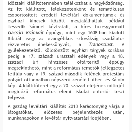
időszaki kiállítótermében találkozhat a nagyközönség.
Az itt kiállított, felekezetenként és tematikusan
csoportosított eredeti levéltári dokumentumok és
egyházi kincsek között megtalálhatjuk például
Tessedik Sámuel kéziratait, a híres füzesgyarmati
Gacsári Krónikát
éppúgy, mint egy 1608-ban kiadott
Bibliát vagy az evangélikus szlovákság csodálatos
rézveretes énekeskönyvét, a
Tranosciust
. A
gyülekezetektől kölcsönzött egyházi tárgyak sorában
pedig a 17. századi úrasztali edények vagy a 18.
századi úri hímzéses oltárterítő éppúgy
megtekinthető, mint a református temetők jellegzetes
fejfája vagy a 19. század második felének protestáns
polgári otthonaiban népszerű zenélő Luther- és Kálvin
kép. A kiállítóteret egy a 20. század elejének miliőjét
megidéző református elemi iskolai enteriőr teszi
teljessé.
A gazdag levéltári kiállítás 2018 karácsonyáig várja a
látogatókat, előzetes bejelentkezés után,
munkanapokon a levéltár nyitvatartási idejében.