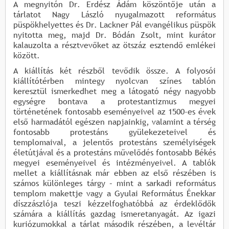
A megnyitón Dr. Erdész Ádám köszöntője után a
tárlatot Nagy László nyugalmazott református
püspökhelyettes és Dr. Lackner Pál evangélikus püspök
nyitotta meg, majd Dr. Bódán Zsolt, mint kurátor
kalauzolta a résztvevőket az ötszáz esztendő emlékei
között.
A kiállítás két részből tevődik össze. A folyosói
kiállítótérben mintegy nyolcvan színes tablón
keresztül ismerkedhet meg a látogató négy nagyobb
egységre bontava a protestantizmus megyei
történetének fontosabb eseményeivel az 1500-es évek
első harmadától egészen napjainkig, valamint a térség
fontosabb protestáns gyülekezeteivel és
templomaival, a jelentős protestáns személyiségek
életútjával és a protestáns művelődés fontosabb Békés
megyei eseményeivel és intézményeivel. A tablók
mellet a kiállításnak már ebben az első részében is
számos különleges tárgy – mint a sarkadi református
templom makettje vagy a Gyulai Református Énekkar
díszzászlója­ teszi kézzelfoghatóbbá az érdeklődők
számára a kiállítás gazdag ismeretanyagát. Az igazi
kuriózumokkal a tárlat második részében, a levéltár