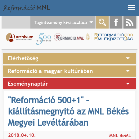
Jump to navigation
Tagintézmény kiválasztása
Elérhetőség
Reformáció a magyar kultúrában
Eseménynaptár
"Reformáció 500+1" –
kiállításmegnyitó az MNL Békés
Megyei Levéltárában
2018.04.10.
MNL BéML