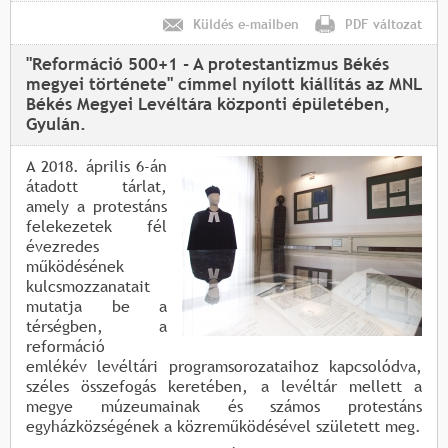
Küldés e-mailben
PDF változat
"Reformáció 500+1 - A protestantizmus Békés
megyei története" címmel nyílott kiállítás az MNL
Békés Megyei Levéltára központi épületében,
Gyulán.
A 2018. április 6-án
átadott tárlat,
amely a protestáns
felekezetek fél
évezredes
működésének
kulcsmozzanatait
mutatja be a
térségben, a
reformáció
emlékév levéltári programsorozataihoz kapcsolódva,
széles összefogás keretében, a levéltár mellett a
megye múzeumainak és számos protestáns
egyházközségének a közreműködésével született meg.