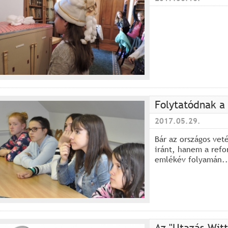
Folytatódnak a 
2017.05.29.
Bár az országos vet
iránt, hanem a refo
emlékév folyamán..
Az "Utazás Witt