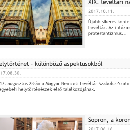
XIX. levéltári 
2017.10.11.
Újabb sikeres konf
Levéltár. Az intézm
protestantizmus...
elytörténet - különböző aspektusokból
17.08.30.
17. augusztus 28-án a Magyar Nemzeti Levéltár Szabolcs-Szatm
gyebeli helytörténészek első találkozójának.
Sopron, a koro
2017.06.16.