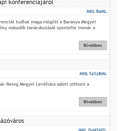
napi konferenciájáról
MNL BaML
erenciát tudhat maga mögött a Baranya Megyei
ény második tanácskozását szentelte immár a
Bővebben
MNL SzSzBML
ár-Bereg Megyei Levéltára adott otthont a
Bővebben
názóváros
MNL GyMSMSL