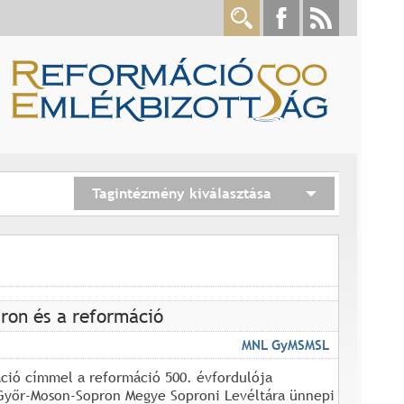
Tagintézmény kiválasztása
ron és a reformáció
MNL GyMSMSL
ció címmel a reformáció 500. évfordulója
Győr-Moson-Sopron Megye Soproni Levéltára ünnepi