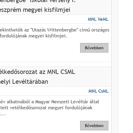
eszprém megyei kisfilmjei
MNL VeML
ekinthetők az "Utazás Wittenbergbe" című országos
 fordulójának megyei kisfilmjei.
Bővebben
élkedősorozat az MNL CSML
lyi Levéltárában
MNL CsML
év alkalmából a Magyar Nemzeti Levéltár által
tett vetélkedősorozat megyei fordulójának
...
Bővebben