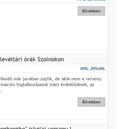
Bővebben
levéltári órák Szolnokon
MNL JNSzML
élkedő már javában zajlik, de akik nem a verseny
rmációs foglalkozásaink iránt érdeklődnek, az
.
Bővebben
enbergbe" iskolai verseny I.