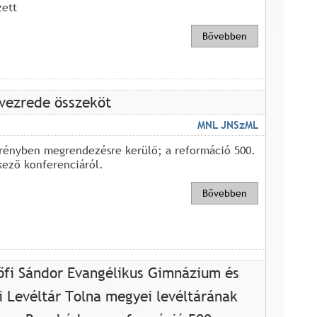
zett
Bővebben
évezrede összeköt
MNL JNSzML
rényben megrendezésre kerülő; a reformáció 500.
kező konferenciáról.
Bővebben
őfi Sándor Evangélikus Gimnázium és
 Levéltár Tolna megyei levéltárának