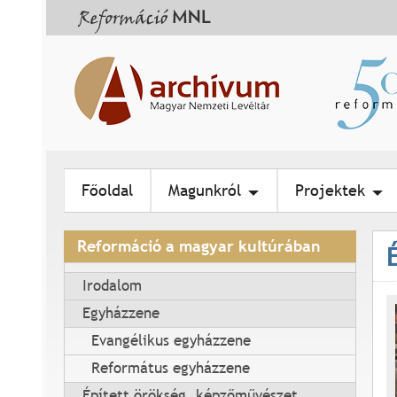
Főoldal
Magunkról
Projektek
Reformáció a magyar kultúrában
Irodalom
Egyházzene
Evangélikus egyházzene
Református egyházzene
Épített örökség, képzőművészet