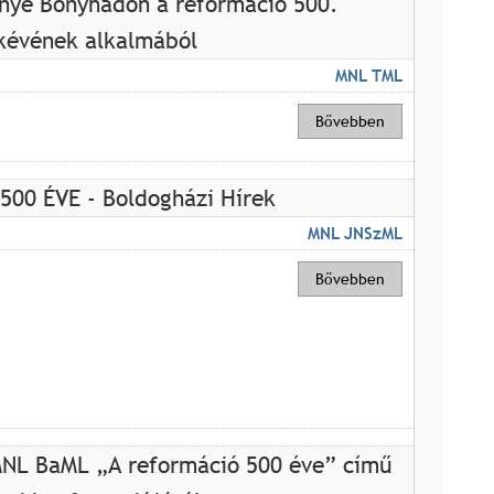
nye Bonyhádon a reformáció 500.
kévének alkalmából
MNL TML
Bővebben
00 ÉVE - Boldogházi Hírek
MNL JNSzML
Bővebben
NL BaML „A reformáció 500 éve” című