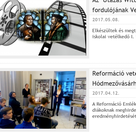
fordulójának V
2017.05.08.
Elkészültek és megt
iskolai vetélkedő I.
Reformáció vet
Hódmezővásárhe
2017.04.12.
A Reformáció Emlék
diákoknak meghirde
eredményhirdetését