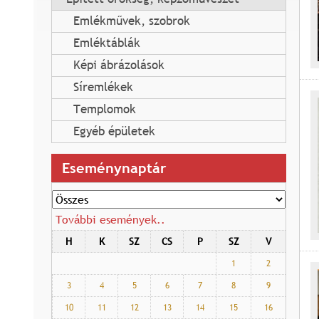
Emlékművek, szobrok
Emléktáblák
Képi ábrázolások
Síremlékek
Templomok
Egyéb épületek
Eseménynaptár
További események..
H
K
SZ
CS
P
SZ
V
1
2
3
4
5
6
7
8
9
10
11
12
13
14
15
16