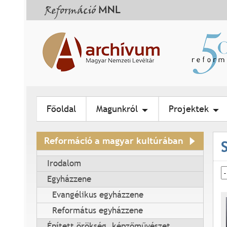
Főoldal
Magunkról
Projektek
Reformáció a magyar kultúrában
Irodalom
Egyházzene
Evangélikus egyházzene
Református egyházzene
Épített örökség, képzőművészet