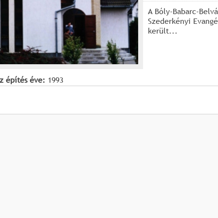
A Bóly-Babarc-Belv
Szederkényi Evangé
került...
z építés éve:
1993