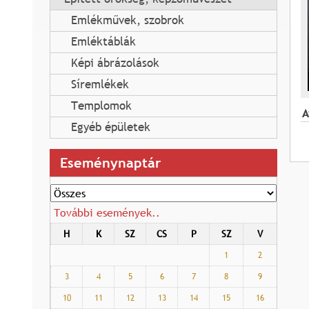
Emlékművek, szobrok
Emléktáblák
Képi ábrázolások
Síremlékek
Templomok
A
Egyéb épületek
Eseménynaptár
További események..
H
K
SZ
CS
P
SZ
V
1
2
3
4
5
6
7
8
9
10
11
12
13
14
15
16