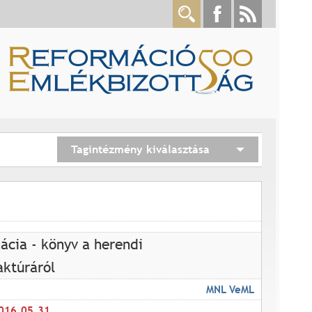
Tagintézmény kiválasztása
ácia - könyv a herendi
ktúráról
MNL VeML
016.05.31.