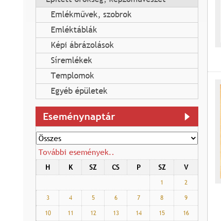
Emlékművek, szobrok
Emléktáblák
Képi ábrázolások
Síremlékek
Templomok
Egyéb épületek
Eseménynaptár
További események..
H
K
SZ
CS
P
SZ
V
1
2
3
4
5
6
7
8
9
O
10
11
12
13
14
15
16