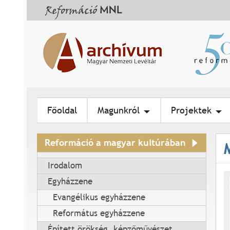
Főoldal
Magunkról
Projektek
Reformáció a magyar kultúrában
Irodalom
Egyházzene
Evangélikus egyházzene
Református egyházzene
Épített örökség, képzőművészet