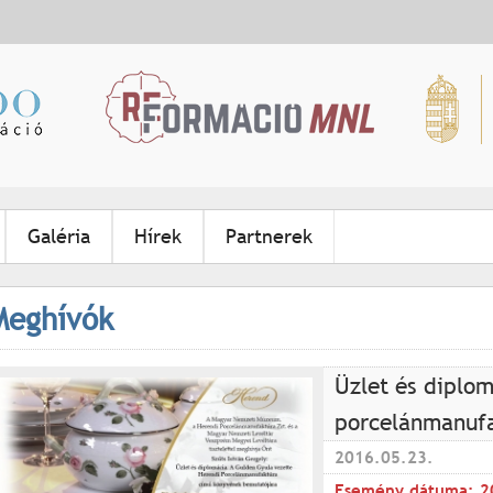
Jump to navigation
Galéria
Hírek
Partnerek
Meghívók
Üzlet és diplom
porcelánmanufa
2016.05.23.
Esemény dátuma:
2