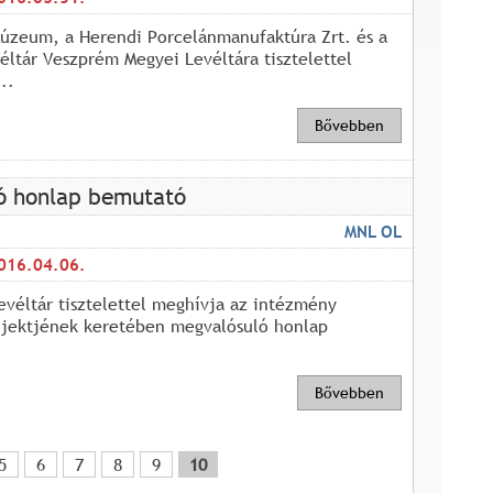
úzeum, a Herendi Porcelánmanufaktúra Zrt. és a
ltár Veszprém Megyei Levéltára tisztelettel
..
Bővebben
ó honlap bemutató
MNL OL
016.04.06.
véltár tisztelettel meghívja az intézmény
jektjének keretében megvalósuló honlap
Bővebben
5
6
7
8
9
10