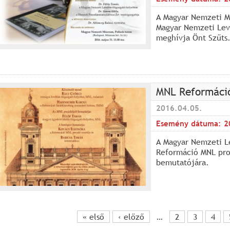
A Magyar Nemzeti M
Magyar Nemzeti Levé
meghívja Önt Szűts.
MNL Reformáci
2016.04.05.
Esemény dátuma:
2
A Magyar Nemzeti Le
Reformáció MNL pro
bemutatójára.
« első
‹ előző
…
2
3
4