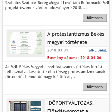
Szabolcs-Szatmár-Bereg Megyei Levéltára Reformáció MNL
projektrészének záró rendezvényére 2018....
Bővebben
A protestantizmus Békés
megyei története
2018.03.31.
MNL BéML
Esemény dátuma:
2018.04.06.
Az MNL Békés Megyei Levéltára számos értékes forrást
felhasználva készítette el a térség protestantizmusának
történetét bemutató nagy kiállítását,...
Bővebben
IDŐPONTVÁLTOZÁS!
Előadás-sorozat a