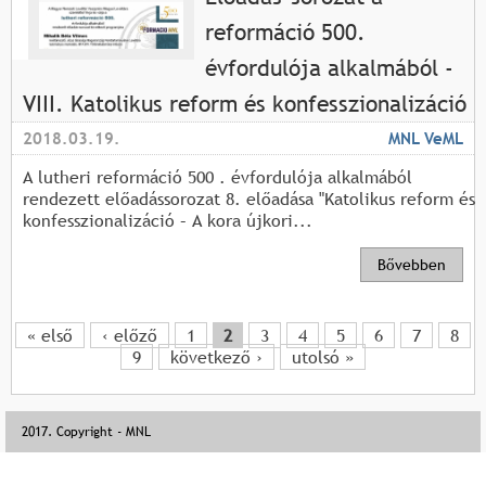
reformáció 500.
évfordulója alkalmából -
VIII. Katolikus reform és konfesszionalizáció
2018.03.19.
MNL VeML
A lutheri reformáció 500 . évfordulója alkalmából
rendezett előadássorozat 8. előadása "Katolikus reform és
konfesszionalizáció – A kora újkori...
Bővebben
« első
‹ előző
1
2
3
4
5
6
7
8
O
9
következő ›
utolsó »
l
2017. Copyright - MNL
d