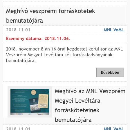
Meghívó veszprémi forráskötetek
bemutatójára
2018.11.01.
MNL VeML
Esemény dátuma:
2018.11.06.
2018. november 8-án 16 órai kezdettel kerül sor az MNL
Veszprém Megyei Levéltára két forráskiadványának
bemutatójára.
Bővebben
Meghívó az MNL Veszprém
Megyei Levéltára
forrásköteteinek
bemutatójára
2018.11.01.
MNL VeML