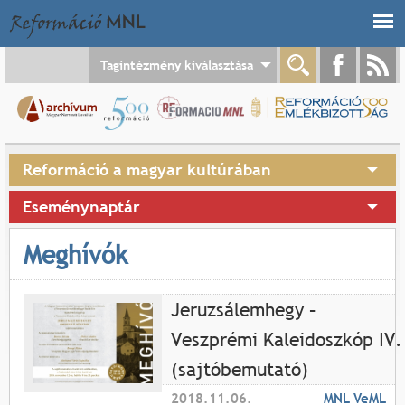
Jump to navigation
Tagintézmény kiválasztása
Reformáció a magyar kultúrában
Eseménynaptár
Meghívók
Jeruzsálemhegy –
Veszprémi Kaleidoszkóp IV.
(sajtóbemutató)
2018.11.06.
MNL VeML