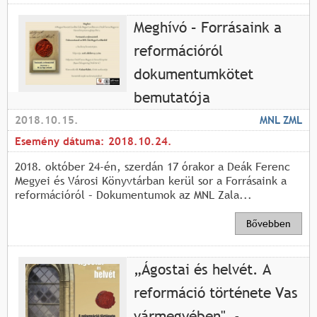
Meghívó – Forrásaink a
reformációról
dokumentumkötet
bemutatója
2018.10.15.
MNL ZML
Esemény dátuma:
2018.10.24.
2018. október 24-én, szerdán 17 órakor a Deák Ferenc
Megyei és Városi Könyvtárban kerül sor a Forrásaink a
reformációról – Dokumentumok az MNL Zala...
Bővebben
„Ágostai és helvét. A
reformáció története Vas
vármegyében" -