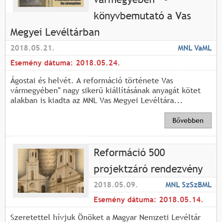
könyvbemutató a Vas
Megyei Levéltárban
2018.05.21.
MNL VaML
Esemény dátuma:
2018.05.24.
Ágostai és helvét. A reformáció története Vas
vármegyében" nagy sikerű kiállításának anyagát kötet
alakban is kiadta az MNL Vas Megyei Levéltára...
Bővebben
Reformáció 500
projektzáró rendezvény
2018.05.09.
MNL SzSzBML
Esemény dátuma:
2018.05.14.
Szeretettel hívjuk Önöket a Magyar Nemzeti Levéltár