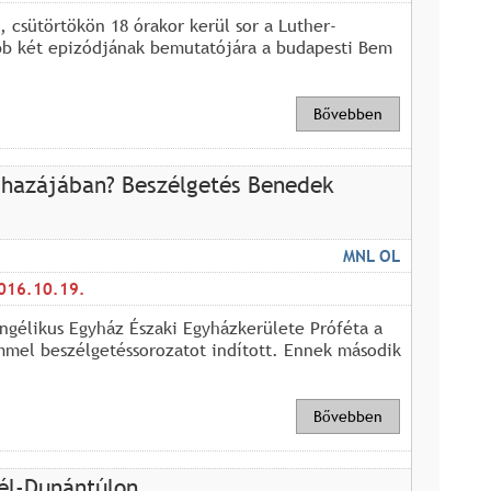
, csütörtökön 18 órakor kerül sor a Luther-
abb két epizódjának bemutatójára a budapesti Bem
Bővebben
t hazájában? Beszélgetés Benedek
MNL OL
016.10.19.
ngélikus Egyház Északi Egyházkerülete Próféta a
mmel beszélgetéssorozatot indított. Ennek második
Bővebben
él-Dunántúlon