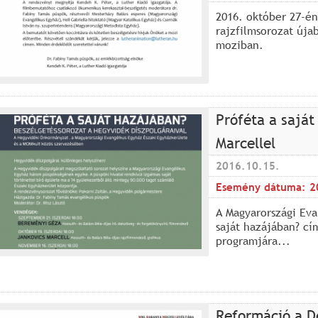
2016. október 27-én
rajzfilmsorozat új
moziban.
Próféta a sajá
Marcellel
2016.10.15.
Esemény dátuma:
2
A Magyarországi Eva
saját hazájában? cí
programjára...
Reformáció a D