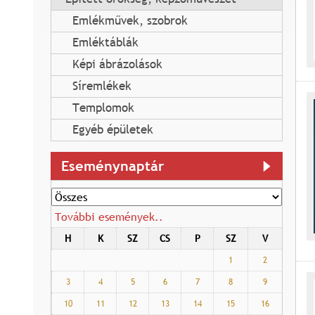
Emlékművek, szobrok
Emléktáblák
Képi ábrázolások
Síremlékek
Templomok
Egyéb épületek
Eseménynaptár
További események..
H
K
SZ
CS
P
SZ
V
1
2
3
4
5
6
7
8
9
10
11
12
13
14
15
16