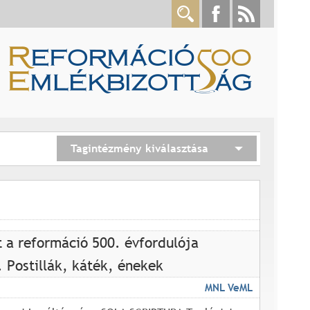
Tagintézmény kiválasztása
 a reformáció 500. évfordulója
I. Postillák, káték, énekek
MNL VeML