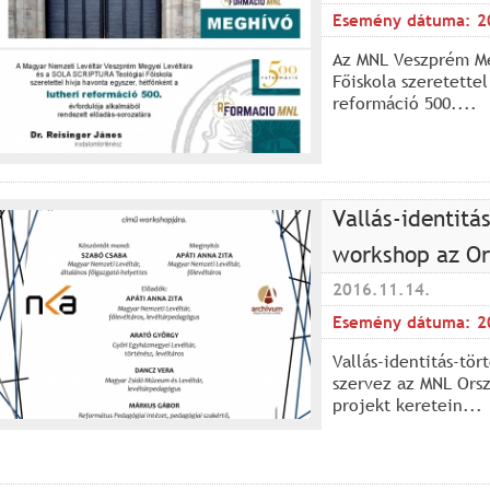
Esemény dátuma:
2
Az MNL Veszprém Me
Főiskola szeretette
reformáció 500....
Vallás-identitá
workshop az Or
2016.11.14.
Esemény dátuma:
2
Vallás-identitás-tö
szervez az MNL Ors
projekt keretein...