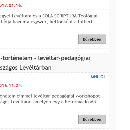
017.01.16.
gyei Levéltára és a SOLA SCRIPTURA Teológiai
l hívja havonta egyszer, hétfőnként a lutheri
Bővebben
s-történelem - levéltár-pedagógiai
szágos Levéltárban
MNL OL
016.11.24.
rténelem címmel levéltár-pedagógiai workshopot
zágos Levéltára, amelyen egy a Reformáció MNL
Bővebben