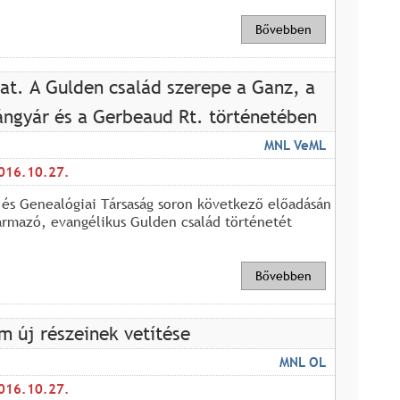
Bővebben
lat. A Gulden család szerepe a Ganz, a
ángyár és a Gerbeaud Rt. történetében
MNL VeML
016.10.27.
 és Genealógiai Társaság soron következő előadásán
ármazó, evangélikus Gulden család történetét
Bővebben
lm új részeinek vetítése
MNL OL
016.10.27.