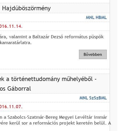
s Hajdúböszörmény
MNL HBML
016.11.14.
ra, valamint a Baltazár Dezső református püspök
kamaratárlatra.
Bővebben
ek a történettudomány műhelyéből -
pos Gáborral
MNL SzSzBML
016.11.07.
n a Szabolcs-Szatmár-Bereg Megyei Levéltár immár
re kerül sor a reformációs projekt keretén belül. A