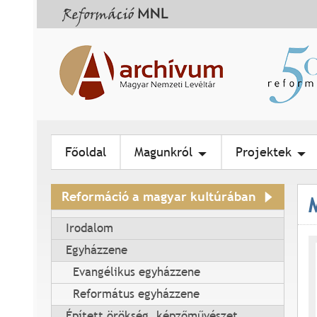
Főoldal
Magunkról
Projektek
Reformáció a magyar kultúrában
Irodalom
Egyházzene
Evangélikus egyházzene
Református egyházzene
Épített örökség, képzőművészet