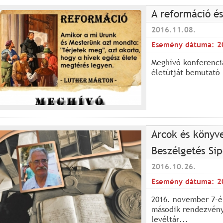
A reformáció é
2016.11.08.
Esemény dátuma:
2
Meghívó konferenciá
életútját bemutató 
Arcok és könyv
Beszélgetés Si
2016.10.26.
Esemény dátuma:
2
2016. november 7-é
második rendezvényé
levéltár...