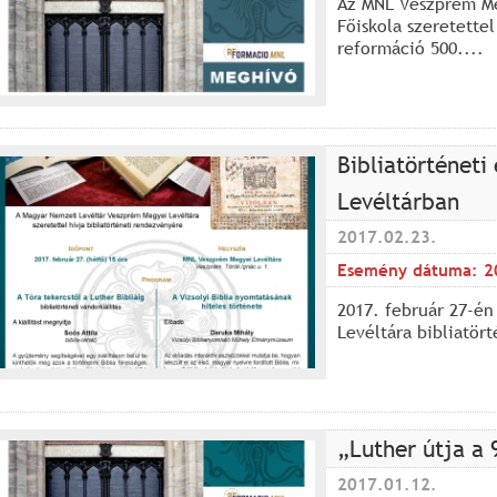
Az MNL Veszprém Me
Főiskola szeretette
reformáció 500....
Bibliatörténet
Levéltárban
2017.02.23.
Esemény dátuma:
2
2017. február 27-én
Levéltára bibliatör
„Luther útja a 9
2017.01.12.