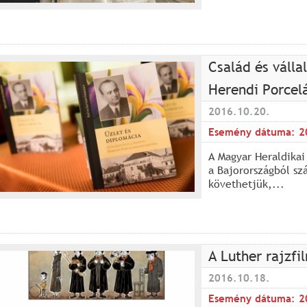
Család és válla
Herendi Porcel
2016.10.20.
Esemény dátuma:
2
A Magyar Heraldikai
a Bajorországból sz
követhetjük,...
A Luther rajzfi
2016.10.18.
Esemény dátuma:
2