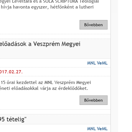
gyei Levéltára és a SOLA SCRIPTURA Teológiai
l hívja havonta egyszer, hétfőnként a lutheri
Bővebben
i előadások a Veszprém Megyei
MNL VeML
017.02.27.
 15 órai kezdettel az MNL Veszprém Megyei
téneti előadásokkal várja az érdeklődőket.
Bővebben
5 tételig"
MNL VeML