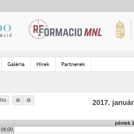
Jump to navigation
00:00
Galéria
Hírek
Partnerek
01:00
02:00
03:00
Ma
2017. január
04:00
05:00
péntek 1
06:00