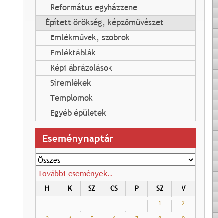
Református egyházzene
Épített örökség, képzőművészet
Emlékművek, szobrok
Emléktáblák
Képi ábrázolások
Síremlékek
Templomok
Egyéb épületek
Eseménynaptár
További események..
H
K
SZ
CS
P
SZ
V
1
2