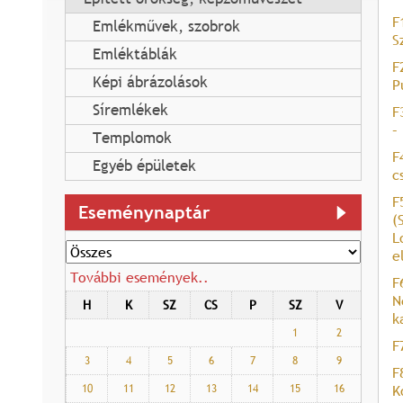
F
Emlékművek, szobrok
S
Emléktáblák
F
Képi ábrázolások
P
Síremlékek
F
–
Templomok
F
Egyéb épületek
c
F
Eseménynaptár
(
L
e
További események..
F
N
H
K
SZ
CS
P
SZ
V
k
1
2
F
3
4
5
6
7
8
9
F
10
11
12
13
14
15
16
K