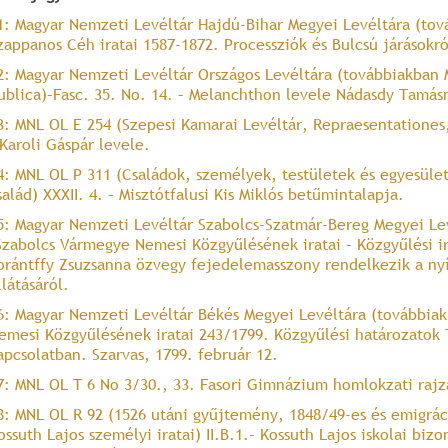
1: Magyar Nemzeti Levéltár Hajdú-Bihar Megyei Levéltára (to
zappanos Céh iratai 1587-1872. Processziók és Bulcsú járásokró
2: Magyar Nemzeti Levéltár Országos Levéltára (továbbiakban
ublica)–Fasc. 35. No. 14. – Melanchthon levele Nádasdy Tamás
3: MNL OL E 254 (Szepesi Kamarai Levéltár, Repraesentationes,
 Karoli Gáspár levele.
4: MNL OL P 311 (Családok, személyek, testületek és egyesülete
salád) XXXII. 4. – Misztótfalusi Kis Miklós betűmintalapja.
5: Magyar Nemzeti Levéltár Szabolcs-Szatmár-Bereg Megyei Le
Szabolcs Vármegye Nemesi Közgyűlésének iratai – Közgyűlési irat
orántffy Zsuzsanna özvegy fejedelemasszony rendelkezik a nyí
llátásáról.
6: Magyar Nemzeti Levéltár Békés Megyei Levéltára (továbbia
emesi Közgyűlésének iratai 243/1799. Közgyűlési határozatok T
apcsolatban. Szarvas, 1799. február 12.
7: MNL OL T 6 No 3/30., 33. Fasori Gimnázium homlokzati rajz
8: MNL OL R 92 (1526 utáni gyűjtemény, 1848/49-es és emigrá
ossuth Lajos személyi iratai) II.B.1.– Kossuth Lajos iskolai bi