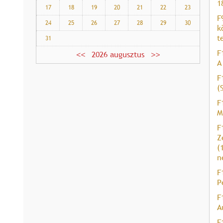
1
17
18
19
20
21
22
23
F
24
25
26
27
28
29
30
k
t
31
F
2026 augusztus
A
F
(
F
M
F
Z
(
n
F
P
F
A
F