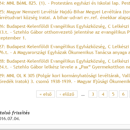
24: MNL BéML 825. (1). – Protestáns egyházi és iskolai lap. Pes
25: Magyar Nemzeti Levéltár Hajdú-Bihar Megyei Levéltára (tov
árrétudvari község iratai. A bihar-udvari ev.ref. énekkar alap
26: Budapest-Kelenföldi Evangélikus Egyházközség, C Lelkészi hiv
13.t. – Sztehlo Gábor otthonvezető jelentése az evangélikus 
zeptember 1.
27: Budapest-Kelenföldi Evangélikus Egyházközség, C Lelkészi hiv
76.t. – A Magyarországi Egyházak Ökumenikus Tanácsa anyaga a
28: Budapest-Kelenföldi Evangélikus Egyházközség, C Lelkészi hiv
24.t. – Sztehlo Gábor lelkész levele a „Pax” Gyermekotthon n
29: MNL OL K 305 (Polgár kori kormányhatósági levéltárak, Vall
öredék iratok) 3. csomó 1938–1939. – Magyar Ifjúsági Ökumenik
« első
‹ előző
…
3
4
5
6
O
d
tolsó frissítés
016.07.04.