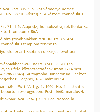
an MNL VaML) IV.1.b. Vas vármegye nemesi
20. No. 38 10. Kőszeg 2. A kőszegi evangélikus
z. 21. 1-6. Alaprajz, homlokzatrajzok Benkó K.:
ák téri templom)1867.
véltára (továbbiakban MNL JNSzML) V.474.
i evangélikus templom tervrajza.
Gyulafehérvári Káptalan országos levéltára,
továbbiakban: MNL BAZML) SFL IV. 2001/b.
ynau-féle közigazgatásának iratai 1214–1850
214–1786 (1848). Autographa Hungarorum I. jelzet
rmegyéhez. Fogaras, 1628.március 14.
n: MNL PML) IV. 1-g. 1. 1660. No. 1– Instantia
r bebörtönzése ügyében. Pest, 1660. március 4.
biakban: MNL VeML) XII.1.i.aa Protocolla
árai, A Thököly szabadságharc levéltára, Thököly