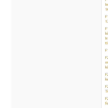
I
1
F
1
F
k
I
t
F
F
m
k
F
k
F
T
F
f