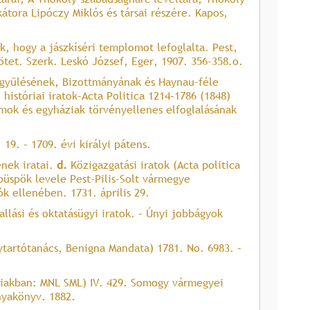
ikátora Lipóczy Miklós és társai részére. Kapos,
, hogy a jászkíséri templomot lefoglalta. Pest,
ötet. Szerk. Leskó József, Eger, 1907. 356-358.o.
gyűlésének, Bizottmányának és Haynau-féle
históriai iratok–Acta Politica 1214–1786 (1848)
omok és egyháziak törvényellenes elfoglalásának
19. – 1709. évi királyi pátens.
ének iratai.
d.
Közigazgatási iratok (Acta politica
 püspök levele Pest-Pilis-Solt vármegye
k ellenében. 1731. április 29.
llási és oktatásügyi iratok. – Únyi jobbágyok
ytartótanács, Benigna Mandata) 1781. No. 6983. –
biakban: MNL SML) IV. 429. Somogy vármegyei
nyakönyv. 1882.