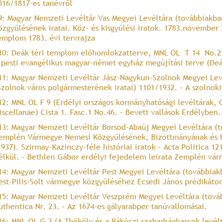
816/1817-es tanévről
9: Magyar Nemzeti Levéltár Vas Megyei Levéltára (továbbiakb
özgyűlésének iratai. Köz- és kisgyűlési iratok. 1783.november 
emplom 1783. évi tervrajza
10: Deák téri templom előhomlokzatterve, MNL OL T 14 No.2 S
 pesti evangélikus magyar-német egyház megújítási terve (De
11: Magyar Nemzeti Levéltár Jász-Nagykun-Szolnok Megyei Le
Szolnok város polgármesterének iratai) 1101/1932. – A szolnok
12: MNL OL F 9 (Erdélyi országos kormányhatósági levéltárak, 
iscellanae) Cista 1. Fasc.1 No.46. – Bevett vallások Erdélyben.
13: Magyar Nemzeti Levéltár Borsod-Abaúj Megyei Levéltára (
emplén Vármegye Nemesi Közgyűlésének, Bizottmányának és Ha
1937). Szirmay-Kazinczy-féle históriai iratok – Acta Politica 1
élkül. – Bethlen Gábor erdélyi fejedelem leirata Zemplén vá
14: Magyar Nemzeti Levéltár Pest Megyei Levéltára (továbbiakba
est-Pilis-Solt vármegye közgyűléséhez Ecsedi János prédikáto
15: Magyar Nemzeti Levéltár Veszprém Megyei Levéltára (továb
uthentica Nr. 23. – Az 1674-es gályarabper tanúvallomásai.
16: MNL OL G 2 (A Thököly és a Rákóczi szabadságharcok levélt