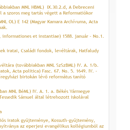
vábbiakban MNL HBML) IX.30.2.d, A Debreceni
l a szoros meg tartás végett a Reformatiókor
 MNL OL) E 142 (Magyar Kamara Archívuma, Acta
nak.
 informationes et instantiae) 1588. január – No.1.
k iratai, Családi fondok, levéltárak, Hatfaludy
véltára (továbbiakban MNL SzSzBML) IV. A. 1/b.
ok, Acta politica) Fasc. 67. No. 5. 1649. IV. –
regyházi birtokán lévő református tanító
kban MNL BéML) IV. A. 1. a. Békés Vármegye
essedik Sámuel által létrehozott iskolával
a
ciós iratok gyűjteménye, Kossuth-gyűjtemény,
zonyítványa az eperjesi evangélikus kollégiumból az