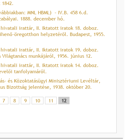
t 1842.
ábbiakban: MNL HBML) ­ – IV.B. 458 6.d.
szabályai. 1888. december hó.
atali irattár, II. Iktatott iratok 18. doboz.
Pihenő-öregotthon helyzetéről. Budapest, 1955.
atali irattár, II. Iktatott iratok 19. doboz.
 Világtanács munkájáról, 1956. június 12.
atali irattár, II. Iktatott iratok 14. doboz.
evelői tanfolyamáról.
ás- és Közoktatásügyi Minisztériumi Levéltár,
us Bizottság jelentése, 1938. október 20.
7
8
9
10
11
12