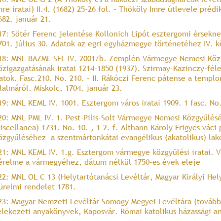
mre iratai) II.4. (1682) 25-26 fol. – Thököly Imre útlevele préd
682. január 21.
17: Sőtér Ferenc jelentése Kollonich Lipót esztergomi érseknek
701. július 30. Adatok az egri egyházmegye történetéhez IV. k
18: MNL BAZML SFL IV. 2001/b. Zemplén Vármegye Nemesi Köz
özigazgatásának iratai 1214–1850 (1937). Szirmay-Kazinczy-féle 
ratok. Fasc.210. No. 210. – II. Rákóczi Ferenc pátense a templ
ilalmáról. Miskolc, 1704. január 23.
19: MNL KEML IV. 1001. Esztergom város iratai 1909. 1 fasc. No. 
20: MNL PML IV. 1. Pest-Pilis-Solt Vármegye Nemesi Közgyűlés
iscellanea) 1731. No. 10. , 1-2. f. Althann Károly Frigyes váci
özgyűléséhez a szentmártonkátai evangélikus (akatolikus) lakó
21: MNL KEML IV. 1.g. Esztergom vármegye közgyűlési iratai. Va
érelme a vármegyéhez, dátum nélkül 1750-es évek eleje
22: MNL OL C 13 (Helytartótanácsi Levéltár, Magyar Királyi Hel
ürelmi rendelet 1781.
23: Magyar Nemzeti Levéltár Somogy Megyei Levéltára (továb
elekezeti anyakönyvek, Kaposvár. Római katolikus házassági a