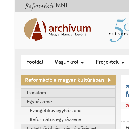
Főoldal
Magunkról
Projektek
Reformáció a magyar kultúrában
Irodalom
Egyházzene
2
Evangélikus egyházzene
Református egyházzene
F
Épített örökség, képzőművészet